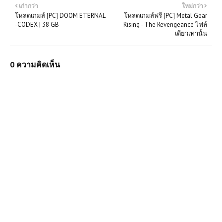
เก่ากว่า
ใหม่กว่า
โหลดเกมส์ [PC] DOOM ETERNAL
โหลดเกมส์ฟรี [PC] Metal Gear
-CODEX | 38 GB
Rising - The Revengeance ไฟล์
เดียวเท่านั้น
0 ความคิดเห็น
(PC) SnowRunner | Free
Download