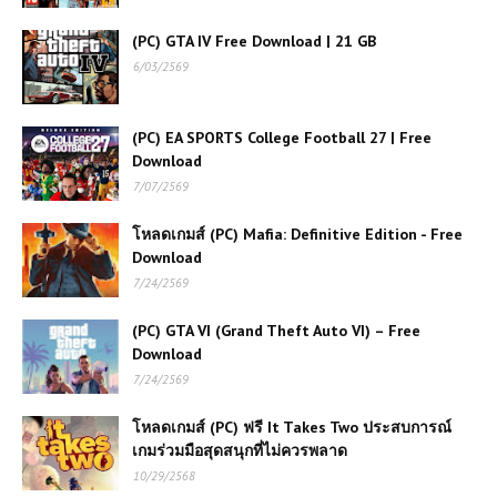
(PC) GTA IV Free Download | 21 GB
(PC) Farmer’s Life เกมจำลอง
6/03/2569
ชีวิตชาวนา
(PC) EA SPORTS College Football 27 | Free
โหลดเกมส์ (PC) Assassin's Creed
Download
IV Black Flag | Free Download
7/07/2569
โหลดเกมส์ (PC) Mafia: Definitive Edition - Free
(PC) Farm Together | Free
Download
Download
7/24/2569
(PC) GTA VI (Grand Theft Auto VI) – Free
Download
โหลดเกมส์ (PC) ฟรี Assassin’s
Creed Origins | Free Download
7/24/2569
โหลดเกมส์ (PC) ฟรี It Takes Two ประสบการณ์
เกมร่วมมือสุดสนุกที่ไม่ควรพลาด
(PC) One Piece Pirate Warriors 4
| Free Download
10/29/2568