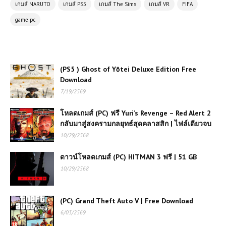
เกมส์ NARUTO
เกมส์ PS5
เกมส์ The Sims
เกมส์ VR
FIFA
โหลดเกมส์ (PC) ฟรี UMIGARI | ウミガ
game pc
リ เกมสยองขวัญเอาชีวิตรอดใต้ทะเลสุด
หลอนที่คุณต้องลอง
โหลดเกมส์ (PC) ฟรี Mafia The Old
(PS5 ) Ghost of Yōtei Deluxe Edition Free
Country การกลับมาของความมืดมนใน
Download
โลกใต้ดิน Free Download
7/19/2569
โหลดเกมส์ (PC) ฟรี Yuri’s Revenge – Red Alert 2
(PC) The Arrival Free
กลับมาสู่สงครามกลยุทธ์สุดคลาสสิก | ไฟล์เดียวจบ
Download
10/29/2568
โหลดเกมส์ (PC) ฟรี Total War
ดาวน์โหลดเกมส์ (PC) HITMAN 3 ฟรี | 51 GB
WARHAMMER II เกมกลยุทธ์ที่ได้รับ
10/29/2568
ความนิยมสูงสุด
(PC) Grand Theft Auto V | Free Download
โหลดเกมส์ (PC) ฟรี Forza Horizon 6
ล่าสุด 2026 การเดินทางครั้งใหม่สู่แดน
6/03/2569
อาทิตย์อุทัย