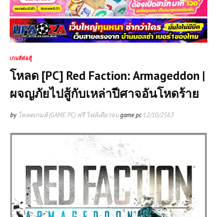
เกมส์ต่อสู้
โหลด [PC] Red Faction: Armageddon |
ผจญภัยไปสู้กับเหล่าปีศาจอันโหดร้าย
by
โหลดเกมส์ (GAME PC) ฟรี ไฟล์เดียวจบ
game pc
12/10/2563