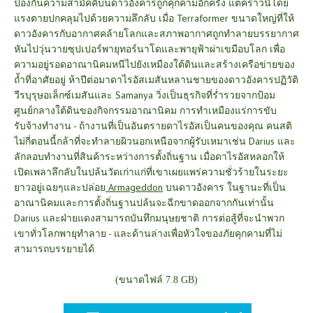
ป้องกันความสามัคคีบนดาวอังคารถูกคุกคามอีกครั้ง แต่คราวนี้โดย
แรงตายปกคลุมไปด้วยความลึกลับ
เมื่อ Terraformer ขนาดใหญ่ที่ให้
ดาวอังคารกับอากาศคล้ายโลกและสภาพอากาศถูกทำลายบรรยากาศ
หันไปวุ่นวายซุปเปอร์พายุทอร์นาโดและพายุฟ้าผ่าเขมือบโลก เพื่อ
ความอยู่รอดอาณานิคมหนีไปยังเหมืองใต้ดินและสร้างเครือข่ายของ
ถ้ำที่อาศัยอยู่
ห้าปีต่อมาด​​าไรอัสเมสันหลานชายของดาวอังคารปฏิวัติ
วีรบุรุษอเล็กซ์เมสันและ Samanya วิ่งเป็นธุรกิจที่ร่ำรวยจากป้อม
ศูนย์กลางใต้ดินของกิจกรรมอาณานิคม การทำเหมืองแร่การขับ
รับจ้างทำงาน - ถ้างานที่เป็นอันตรายดาไรอัสเป็นคนของคุณ คนสติ
ไม่กี่ตอนนี้กล้าที่จะทำลายผิวนอกเหนือจากผู้รับเหมาเช่น Darius และ
ลักลอบทำงานที่สินค้าระหว่างการตั้งถิ่นฐาน
เมื่อดาไรอัสหลอกให้
เปิดเพลาลึกลับในปล้นวัดเก่าแก่ที่เขาเผยแพร่ความชั่วร้ายในระยะ
ยาวอยู่เฉยๆและปล่อย
Armageddon
บนดาวอังคาร ในฐานะที่เป็น
อาณานิคมและการตั้งถิ่นฐานปล้นจะฉีกขาดออกจากกันเท่านั้น
Darius และฝ่ายแดงสามารถบันทึกมนุษยชาติ การต่อสู้ที่จะนำพวก
เขาทั่วโลกพายุทำลาย - และด้านล่างเพื่อหัวใจของภัยคุกคามที่ไม่
สามารถบรรยายได้
(ขนาดไฟล์ 7.8 GB)