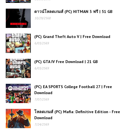
ดาวน์โหลดเกมส์ (PC) HITMAN 3 ฟรี | 51 GB
(PC) Naruto Shippuden: Ultimate
Ninja Storm 4 | Free Download
10/29/2568
โหลดเกมส์ PC ฟรี Assetto Corsa
(PC) Grand Theft Auto V | Free Download
Competizione เกมแข่งรถ GT สมจริง
6/03/2569
ระดับมืออาชีพที่คอซิมเรซต้องลอง
(PC) GTA IV Free Download | 21 GB
โหลดเกมส์ฟรี Crysis (PC) ตำนานเกม
ยิงกราวด์เบรกเกอร์ ยุคไหนก็ยังคงทรง
6/03/2569
พลัง
(PC) EA SPORTS College Football 27 | Free
(PC) Naruto Shippuden: Ultimate
Download
Ninja Storm 4 | Free Download
7/07/2569
โหลดเกมส์ (PC) Mafia: Definitive Edition - Free
(PC) GTA IV Free Download |
Download
21 GB
7/24/2569