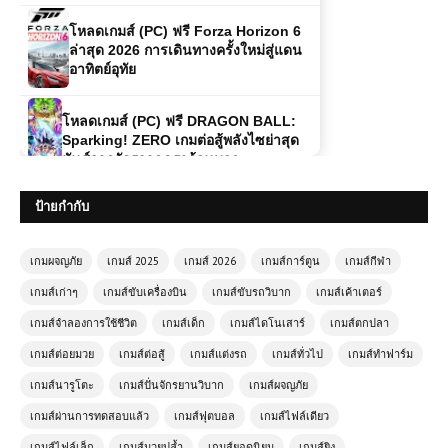
โหลดเกมส์ (PC) ฟรี Forza Horizon 6
ล่าสุด 2026 การเดินทางครั้งใหม่สู่แดน
อาทิตย์อุทัย
โหลดเกมส์ (PC) ฟรี DRAGON BALL:
Sparking! ZERO เกมต่อสู้พลังไซย่าสุด
มันส์จากจักรวาลดราก้อนบอล
ป้ายกำกับ
(PC) Farmer’s Life เกมจำลอง
ชีวิตชาวนา
เกมผจญภัย
เกมส์ 2025
เกมส์ 2026
เกมส์การ์ตูน
เกมส์กีฬา
เกมส์เก่าๆ
เกมส์ขับเครื่องบิน
เกมส์ขับรถวิบาก
เกมส์เค้าเตอร์
(PC) METAL GEAR SOLID V:
GROUND ZEROES | Free
เกมส์จำลองการใช้ชีวิต
เกมส์เด็ก
เกมส์ไดโนเสาร์
เกมส์ตกปลา
Download
เกมส์ต่อยมวย
เกมส์ต่อสู้
เกมส์แต่งรถ
เกมส์ทั่วไป
เกมส์ทำฟาร์ม
เกมส์นารูโตะ
เกมส์ปั่นจักรยานวิบาก
เกมส์ผจญภัย
โหลดเกมส์ (PC) Red Dead-
Redemption ภาค 2 | ไฟล์เดียวเล่นได้
เกมส์ผ่านการทดสอบแล้ว
เกมส์ฟุตบอล
เกมส์ไฟล์เดียว
100%
เกมส์ไฟล์เล็ก
เกมส์มวยปล้ำ
เกมส์ยอดนิยม
เกมส์ยิง