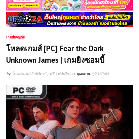
เกมส์ผจญภัย
โหลดเกมส์ [PC] Fear the Dark
Unknown James | เกมยิงซอมบี้
by
โหลดเกมส์ (GAME PC) ฟรี ไฟล์เดียวจบ
game pc
4/24/2564