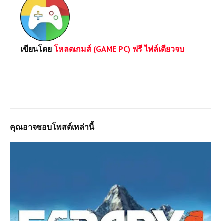
เขียนโดย
โหลดเกมส์ (GAME PC) ฟรี ไฟล์เดียวจบ
ยินดีต้อนรับเข้าสู่เว็บไซต์ Loadgame-pc.com แหล่งโหลดเกมส์พีซี
เปิดตลอด 24 ชม.มีทั้ง Games Online และ Game Offline โดยทาง
เราจะเน้นให้โหลดแบบไฟล์เดีวเพื่อประหยัดเวลาและความสะดวก
หากต้องการเกมส์ใดสามารถแจ้งได้เลยครับ
คุณอาจชอบโพสต์เหล่านี้