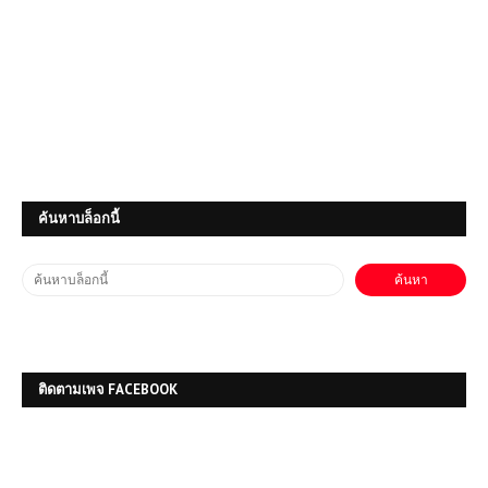
ค้นหาบล็อกนี้
โหลดเกมส์ (PC) ฟรี Hello Neighbor 2
เกมสยองขวัญลอบเร้น สืบความลับเพื่อน
บ้านสุดหลอน 👁️‍🗨️🏚️
โหลดเกมส์ (PC) Half-Life:
Opposing Force เกมส์เก่าๆ
ติดตามเพจ FACEBOOK
โหลดเกมส์ (PC) ฟรี MEDAL OF
HONOR WARFIGHTER | สงคราม
ทหาร | Free Download