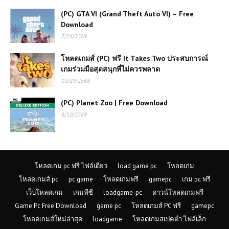
(PC) GTA VI (Grand Theft Auto VI) – Free
โหลดเกมส์ (PC) ฟรี Need for Speed
Download
Underground 2 การแข่งรถใต้ดิน
7/24/2569
โหลดเกมส์ (PC) ฟรี It Takes Two ประสบการณ์
เกมร่วมมือสุดสนุกที่ไม่ควรพลาด
โหลดเกมส์ (PC) Assassin's Creed
Mirage | Free Download
10/29/2568
(PC) Planet Zoo | Free Download
6/10/2569
(PC) Car Mechanic Simulator
2021 | Free Download
(PC) Call Of Duty: Advanced
โหลดเกม pc ฟรี ไฟล์เดียว
load game pc
โหลดเกม
Warfare | Free Download
โหลดเกมส์ pc
pc game
โหลดเกมฟรี
gamepc
เกม pc ฟรี
เว็บโหลดเกม
เกมพีซี
loadgame-pc
ดาวน์โหลดเกมฟรี
Game Pc Free Download
game pc
โหลดเกมส์ PC ฟรี
gamepc
โหลดเกมส์ (PC) ฟรี Resident Evil
7 | Free Download
โหลดเกมส์ใหม่ล่าสุด
loadgame
โหลดเกมสเปคต่ำ ไฟล์เล็ก