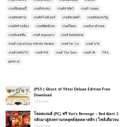
เกมส์ยิงซอมบี้
เกมส์รถแข่ง
เกมส์ล่าสัตว์
เกมส์วางแผน
(PC) BeamNG.drive | FREE
Download
เกมส์สงคราม
เกมส์สไนท์เปอร์
เกมส์สเปคต่ำ
เกมส์สยองขวัญ
เกมส์สร้างเมือง
เกมส์หัดขับรถ
เกมส์ใหม่ๆ
เกมส์เอาตัวรอด
เกมส์แอคชั่น
เกมส์ Assassin's
เกมส์ Battlefield
(PC) Tom Clancy’s Ghost Recon
Wildlands Free Download
เกมส์ Call of Duty Infinite Warfare
เกมส์ Far Cry
เกมส์ GTA
เกมส์ NARUTO
เกมส์ PS5
เกมส์ The Sims
เกมส์ VR
FIFA
game pc
(PC) Brick Rigs | Free
Download
(PC) theHunter Call of the Wild |
(PS5 ) Ghost of Yōtei Deluxe Edition Free
Free Download
Download
7/19/2569
โหลดเกมส์ (PC) ฟรี Tactic Boxing
โหลดเกมส์ (PC) ฟรี Yuri’s Revenge – Red Alert 2
2026 เกมต่อยมวยเชิงกลยุทธ์แห่งยุค
กลับมาสู่สงครามกลยุทธ์สุดคลาสสิก | ไฟล์เดียวจบ
ใหม่
10/29/2568