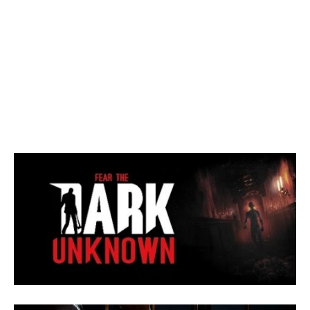
ระบบปฏิบัติการ: Windows 7
หน่วยประมวลผล: Intel Core i5-3470 (3.2 GHz) / AMD A8-7600 (3.1
GHz)
หน่วยความจำ: RAM 4 GB
กราฟิก: GeForce GTX 750 Ti / AMD Radeon R7 265
DirectX: เวอร์ชัน 11
พื้นที่เก็บข้อมูล: พื้นที่ว่าง 16 GB
การ์ดเสียง:
หมายเหตุเพิ่มเติม: ต้องการโปรเซสเซอร์ 64 บิตและระบบปฏิบัติการ