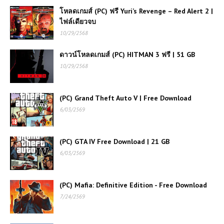
โหลดเกมส์ (PC) ฟรี Yuri’s Revenge – Red Alert 2 |
(PC) Far Cry 4 | Free
ไฟล์เดียวจบ
Download
10/29/2568
ดาวน์โหลดเกมส์ (PC) HITMAN 3 ฟรี | 51 GB
(PC) Assassin’s Creed Odyssey |
10/29/2568
Free Download
(PC) Grand Theft Auto V | Free Download
(PC) Red Dead Redemption |
6/03/2569
Free Download
(PC) GTA IV Free Download | 21 GB
(PC) Assassin's Creed IV Black
6/03/2569
Flag | Free Download
(PC) Mafia: Definitive Edition - Free Download
(PC) Project Motor Racing |
7/24/2569
Free Download