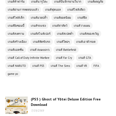
เกมส์ทำฟาร์ม
เกมส์นารูโตะ
เกมส์ปั่นจักรยานวิบาก
เกมส์ผจญภัย
(PC) Assassin’s Creed Origins |
เกมส์ผ่านการทดสอบแล้ว
เกมส์ฟุตบอล
เกมส์ไฟล์เดียว
Free Download
เกมส์ไฟล์เล็ก
เกมส์มวยปล้ำ
เกมส์ยอดนิยม
เกมส์ยิง
เกมส์ยิงซอมบี้
เกมส์รถแข่ง
เกมส์ล่าสัตว์
เกมส์วางแผน
(PC) ฟรี God of War Ragnarök |
เกมส์สงคราม
เกมส์สไนท์เปอร์
เกมส์สเปคต่ำ
เกมส์สยองขวัญ
Free Download
เกมส์สร้างเมือง
เกมส์หัดขับรถ
เกมส์ใหม่ๆ
เกมส์เอาตัวรอด
เกมส์แอคชั่น
เกมส์ Assassin's
เกมส์ Battlefield
(PC) Empire Total War – Free
Download
เกมส์ Call of Duty Infinite Warfare
เกมส์ Far Cry
เกมส์ GTA
เกมส์ NARUTO
เกมส์ PS5
เกมส์ The Sims
เกมส์ VR
FIFA
game pc
โหลดเกมส์ Far Cry 2 | Free
Download
(PS5 ) Ghost of Yōtei Deluxe Edition Free
(PC) Kingdom Come Deliverance
| Free Download
Download
7/19/2569