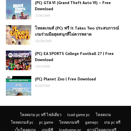
(PC) GTA VI (Grand Theft Auto VI) – Free
(PC) Grand Theft Auto V | Free
Download
Download
7/24/2569
โหลดเกมส์ (PC) ฟรี It Takes Two ประสบการณ์
เกมร่วมมือสุดสนุกที่ไม่ควรพลาด
(PC) Assassin's Creed III
Remastered | Free Download
10/29/2568
(PC) EA SPORTS College Football 27 | Free
Download
(PC) Total War WARHAMMER II |
Free Download
7/07/2569
(PC) Planet Zoo | Free Download
6/10/2569
(PC) FIFA 15 PC | Free
Download
(PC) Total War: Three Kingdoms |
โหลดเกม pc ฟรี ไฟล์เดียว
load game pc
โหลดเกม
Google Drive | MegaUp.net
โหลดเกมส์ pc
pc game
โหลดเกมฟรี
gamepc
เกม pc ฟรี
เว็บโหลดเกม
เกมพีซี
loadgame-pc
ดาวน์โหลดเกมฟรี