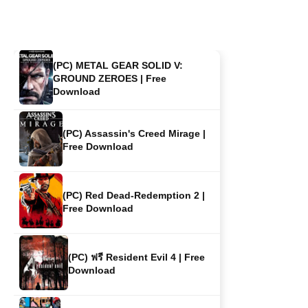
(PC) METAL GEAR SOLID V:
GROUND ZEROES | Free
Download
(PC) Assassin's Creed Mirage |
Free Download
(PC) Red Dead-Redemption 2 |
Free Download
(PC) ฟรี Resident Evil 4 | Free
Download
(PC) Grand Theft Auto: Vice City
| Free Download