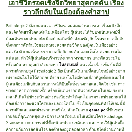
เอาชีวิตรอดเชิงจิตวิทยาสุดกดดัน เรื่อง
ราวลึกลับในเมืองต้องคำสาป
Pathologic 2 คือเกมแนวเอาชีวิตรอดผสมผสานการเล่าเรื่องเชิงลึก
และจิตวิทยาที่โดดเด่นไม่เหมือนใคร ผู้เล่นจะได้รับบทเป็นแพทย์ที่
ต้องเดินทางกลับมายังเมืองบ้านเกิดที่กำลังเผชิญกับโรคระบาดลึกลับ
ซึ่งทุกการตัดสินใจของคุณจะส่งผลต่อชีวิตของผู้คนในเมืองอย่าง
แท้จริง ตัวเกมเน้นบรรยากาศอึดอัด กดดัน และเต็มไปด้วยความไม่
แน่นอน ทำให้ผู้เล่นต้องบริหารทั้งเวลา ทรัพยากร และศีลธรรมไป
พร้อมกัน หากคุณกำลังมองหา
โหลดเกมส์
แนวเนื้อเรื่องเข้มข้นที่มี
ความท้าทายสูง Pathologic 2 ถือเป็นหนึ่งในเกมที่ตอบโจทย์อย่างมาก
เพราะมันไม่ได้ให้คำตอบที่ง่าย และไม่ได้มีทางเลือกที่ถูกต้องเสมอไป
ผู้เล่นต้องเผชิญกับสถานการณ์ที่บีบคั้นทั้งร่างกายและจิตใจ เช่น การ
ขาดอาหาร การติดเชื้อ หรือแม้แต่แรงกดดันจากสังคมในเกม ระบบ
เวลาที่เดินไปข้างหน้าอย่างต่อเนื่องทำให้คุณไม่สามารถช่วยทุกคนได้
ต้องเลือกว่าจะช่วยใครและปล่อยใครไป ซึ่งเป็นจุดเด่นที่ทำให้เกมนี้มี
ความลึกและแตกต่างจากเกมทั่วไป สำหรับสาย
game pc
ที่ชื่นชอบ
เกมอินดี้คุณภาพสูงและมีการเล่าเรื่องแบบไม่เหมือนใคร Pathologic
2 จะมอบประสบการณ์ที่ทั้งหนักหน่วง น่าค้นหา และชวนให้ผู้เล่นตั้ง
คำถามกับการตัดสินใจของตัวเองอยู่ตลอดเวลา ด้วยสไตล์งานภาพที่