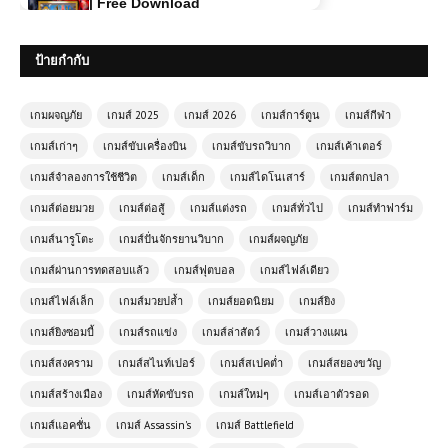
โหลดเกมส์ (PC) ฟรี Blood and Bacon
ป้ายกำกับ
ยิงซอมบี้หมูสุดเพี้ยน ฮาโหดเลือดสาดสุด
มันส์ 🐷🔫
เกมผจญภัย
เกมส์ 2025
เกมส์ 2026
เกมส์การ์ตูน
เกมส์กีฬา
โหลดเกมส์ Far Cry 2 | Free
เกมส์เก่าๆ
เกมส์ขับเครื่องบิน
เกมส์ขับรถวิบาก
เกมส์เค้าเตอร์
Download
เกมส์จำลองการใช้ชีวิต
เกมส์เด็ก
เกมส์ไดโนเสาร์
เกมส์ตกปลา
เกมส์ต่อยมวย
เกมส์ต่อสู้
เกมส์แต่งรถ
เกมส์ทั่วไป
เกมส์ทำฟาร์ม
(PC) Assassin’s Creed Odyssey |
เกมส์นารูโตะ
เกมส์ปั่นจักรยานวิบาก
เกมส์ผจญภัย
Free Download
เกมส์ผ่านการทดสอบแล้ว
เกมส์ฟุตบอล
เกมส์ไฟล์เดียว
เกมส์ไฟล์เล็ก
เกมส์มวยปล้ำ
เกมส์ยอดนิยม
เกมส์ยิง
(PC) Car Mechanic Simulator
เกมส์ยิงซอมบี้
เกมส์รถแข่ง
เกมส์ล่าสัตว์
เกมส์วางแผน
2021 | Free Download
เกมส์สงคราม
เกมส์สไนท์เปอร์
เกมส์สเปคต่ำ
เกมส์สยองขวัญ
เกมส์สร้างเมือง
เกมส์หัดขับรถ
เกมส์ใหม่ๆ
เกมส์เอาตัวรอด
(PC) Grand Theft Auto V | Free
เกมส์แอคชั่น
เกมส์ Assassin's
เกมส์ Battlefield
Download