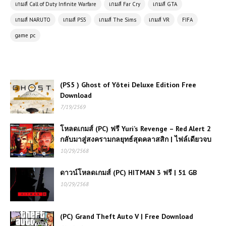
เกมส์ Call of Duty Infinite Warfare
เกมส์ Far Cry
เกมส์ GTA
เกมส์ NARUTO
เกมส์ PS5
เกมส์ The Sims
เกมส์ VR
FIFA
โหลดเกมส์ฟรี (PC) ฟรี Sniper Elite
game pc
4 เล่นได้ 100%
(PC) Crysis 3 Remastered เกมยิง
FPS | Free Download
(PS5 ) Ghost of Yōtei Deluxe Edition Free
Download
7/19/2569
(PC) Call of Duty: Modern
Warfare II | Free Download
โหลดเกมส์ (PC) ฟรี Yuri’s Revenge – Red Alert 2
กลับมาสู่สงครามกลยุทธ์สุดคลาสสิก | ไฟล์เดียวจบ
10/29/2568
(PC) Lawn Mowing Simulator |
ดาวน์โหลดเกมส์ (PC) HITMAN 3 ฟรี | 51 GB
Free Download
10/29/2568
(PC) SnowRunner | Free
(PC) Grand Theft Auto V | Free Download
Download