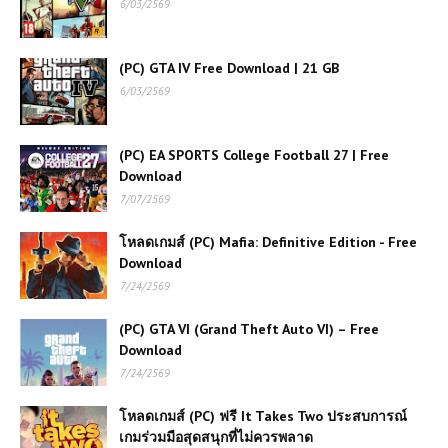
6/03/2569
โหลดเกมส์ (PC) ฟรี Forza Horizon 6
ล่าสุด 2026 การเดินทางครั้งใหม่สู่แดน
(PC) GTA IV Free Download | 21 GB
อาทิตย์อุทัย
6/03/2569
โหลดเกมส์ (PC) ฟรี PixARK เกมเอา
(PC) EA SPORTS College Football 27 | Free
ชีวิตรอดผจญภัยโลกบล็อกสุดแฟนตาซี
เล่นฟรีบนคอม
Download
7/07/2569
โหลดเกมส์ (PC) ฟรี The Walking Dead:
โหลดเกมส์ (PC) Mafia: Definitive Edition - Free
The Telltale Definitive Series รวมทุกซี
Download
ซั่นสุดดราม่า เอาชีวิตรอดในโลกซอมบี้
7/24/2569
โหลดเกมส์ (PC) ฟรี The Callisto
(PC) GTA VI (Grand Theft Auto VI) – Free
Protocol เกมสยองขวัญเอาชีวิตรอดสุด
Download
หลอนบนดาวเคราะห์มืด
7/24/2569
โหลดเกมส์ PC ฟรี Life is Strange 2
โหลดเกมส์ (PC) ฟรี It Takes Two ประสบการณ์
การผจญภัยสุดเข้มข้นที่เต็มไปด้วย
เกมร่วมมือสุดสนุกที่ไม่ควรพลาด
อารมณ์และการตัดสินใจ