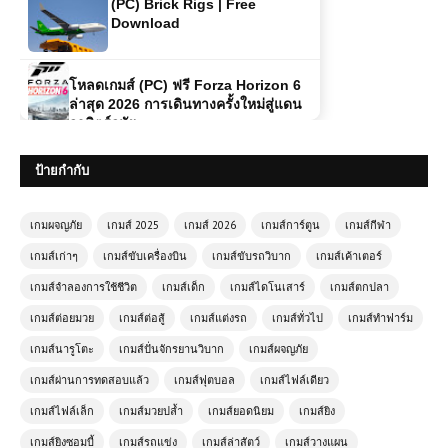
โหลดเกมส์ (PC) ฟรี Forza Horizon 6
ล่าสุด 2026 การเดินทางครั้งใหม่สู่แดน
อาทิตย์อุทัย
(PC) SnowRunner | Free
Download
ป้ายกำกับ
โหลดเกมส์ (PC) ฟรี RoboCop: Rogue
City เกมยิงแอ็กชันสุดมันส์ สวมบทตำรวจ
เหล็กถล่มอาชญากรรมเต็มรูปแบบ
เกมผจญภัย
เกมส์ 2025
เกมส์ 2026
เกมส์การ์ตูน
เกมส์กีฬา
เกมส์เก่าๆ
เกมส์ขับเครื่องบิน
เกมส์ขับรถวิบาก
เกมส์เค้าเตอร์
(PC) Mortal Kombat Komplete
เกมส์จำลองการใช้ชีวิต
เกมส์เด็ก
เกมส์ไดโนเสาร์
เกมส์ตกปลา
Edition | Free Download
เกมส์ต่อยมวย
เกมส์ต่อสู้
เกมส์แต่งรถ
เกมส์ทั่วไป
เกมส์ทำฟาร์ม
เกมส์นารูโตะ
เกมส์ปั่นจักรยานวิบาก
เกมส์ผจญภัย
(PC) S.T.A.L.K.E.R. 2: Heart of
เกมส์ผ่านการทดสอบแล้ว
เกมส์ฟุตบอล
เกมส์ไฟล์เดียว
Chornoby l Free Download
เกมส์ไฟล์เล็ก
เกมส์มวยปล้ำ
เกมส์ยอดนิยม
เกมส์ยิง
เกมส์ยิงซอมบี้
เกมส์รถแข่ง
เกมส์ล่าสัตว์
เกมส์วางแผน