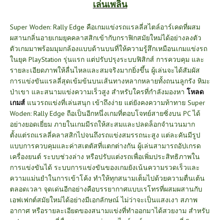
เล่นเพลิน
Super Woden: Rally Edge คือเกมแข่งรถแรลลี่สไตล์อาร์เคดที่ผสม
ผสานกลิ่นอายเกมยุคคลาสสิกเข้ากับกราฟิกสมัยใหม่ได้อย่างลงตัว
ตัวเกมมาพร้อมมุมกล้องแบบด้านบนที่ให้ความรู้สึกเหมือนเกมแข่งรถ
ในยุค PlayStation รุ่นแรก แต่ปรับปรุงระบบฟิสิกส์ การควบคุม และ
รายละเอียดภาพให้ลื่นไหลและสมจริงมากยิ่งขึ้น ผู้เล่นจะได้สัมผัส
การแข่งขันแรลลี่สุดเข้มข้นบนเส้นทางหลากหลายทั้งถนนลูกรัง หิมะ
ป่าเขา และสนามแข่งความเร็วสูง สำหรับใครที่กำลังมองหา
โหลด
เกมส์
แนวรถแข่งที่เล่นสนุก เข้าถึงง่าย แต่ยังคงความท้าทาย Super
Woden: Rally Edge ถือเป็นอีกหนึ่งเกมที่ตอบโจทย์สายซิ่งบน PC ได้
อย่างยอดเยี่ยม ภายในเกมมีรถให้สะสมและปลดล็อกจำนวนมาก
ตั้งแต่รถแรลลี่คลาสสิกไปจนถึงรถแข่งสมรรถนะสูง แต่ละคันมีรูป
แบบการควบคุมและค่าสเตตัสที่แตกต่างกัน ผู้เล่นสามารถอัปเกรด
เครื่องยนต์ ระบบช่วงล่าง หรือปรับแต่งรถเพื่อเพิ่มประสิทธิภาพใน
การแข่งขันได้ ระบบการแข่งขันของเกมยังเน้นความรวดเร็วและ
ความแม่นยำในการเข้าโค้ง ทำให้ทุกสนามเต็มไปด้วยความตื่นเต้น
ตลอดเวลา จุดเด่นอีกอย่างคือบรรยากาศแบบเรโทรที่ผสมผสานกับ
เอฟเฟกต์สมัยใหม่ได้อย่างมีเอกลักษณ์ ไม่ว่าจะเป็นแสงเงา สภาพ
อากาศ หรือรายละเอียดของสนามแข่งที่ทำออกมาได้สวยงาม สำหรับ