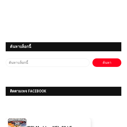
Expedition 33 สุดยอดเกม RPG แห่งปี
ภาพสวยอลังการ เนื้อเรื่องเข้มข้นที่สายเกม
ห้ามพลาด
(PC) Cyberpunk 2077 | Free
Download
ค้นหาบล็อกนี้
(PC) Grand Theft Auto: Vice City
| Free Download
(PC) Farmer’s Life เกมจำลอง
ชีวิตชาวนา
ติดตามเพจ FACEBOOK
(PC) Madden NFL 20 | Free
Download บน PC