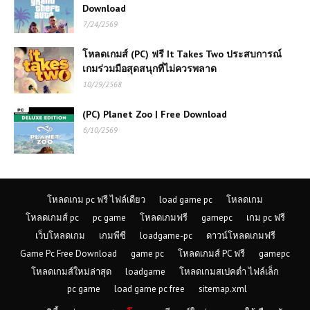
Download
(PC) Forza Horizon 4 | Free
7/24/2569
Download
โหลดเกมส์ (PC) ฟรี It Takes Two ประสบการณ์
เกมร่วมมือสุดสนุกที่ไม่ควรพลาด
(PC) Black Myth: Wukong Free
10/29/2568
Download
(PC) Planet Zoo | Free Download
6/10/2569
โหลดเกมส์ (PC) ฟรี Tactic Boxing
2026 เกมต่อยมวยเชิงกลยุทธ์แห่งยุค
ใหม่
โหลดเกม pc ฟรี ไฟล์เดียว
load game pc
โหลดเกม
(PC) Left 4 Dead 2 | Free
Download
โหลดเกมส์ pc
pc game
โหลดเกมฟรี
gamepc
เกม pc ฟรี
เว็บโหลดเกม
เกมพีซี
loadgame-pc
ดาวน์โหลดเกมฟรี
Game Pc Free Download
game pc
โหลดเกมส์ PC ฟรี
gamepc
(PC) One Piece Pirate Warriors 3
โหลดเกมส์ใหม่ล่าสุด
loadgame
โหลดเกมสเปคต่ำ ไฟล์เล็ก
| Free Download
pc game
load game pc free
sitemap.xml