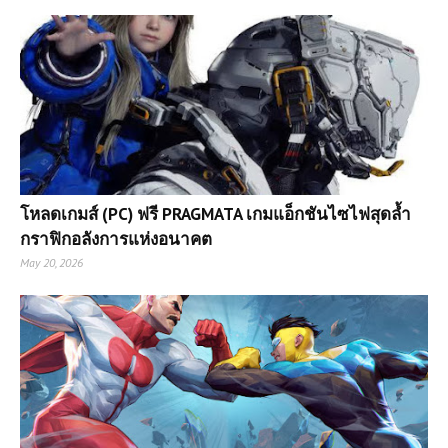
โหลดเกมส์ (PC) ฟรี PRAGMATA เกมแอ็กชันไซไฟสุดล้ำ
กราฟิกอลังการแห่งอนาคต
May 20, 2026