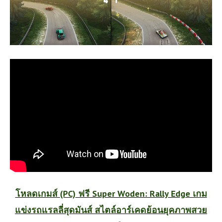
โหลดเกมส์ (PC) ฟรี Super Woden: Rally Edge เกม
แข่งรถแรลลี่สุดมันส์ สไตล์อาร์เคดย้อนยุคภาพสวย