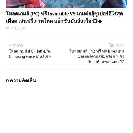
โหลดเกมส์ (PC) ฟรี Invincible VS เกมต่อสู้ซูเปอร์ฮีโร่สุด
เดือด เล่นฟรี ภาพโหด แอ็กชันมันส์สะใจ 💥🔥
May 11, 2026
เก่ากว่า
ใหม่กว่า
โหลดเกมส์ (PC) Half-Life:
โหลดเกมส์ (PC) ฟรี MX Bikes เกม
Opposing Force เกมส์เก่าๆ
มอเตอร์ครอสสมจริง สายซิ่ง
วิบากห้ามพลาดบน PC
0 ความคิดเห็น
โหลดเกมส์ (PC) ฟรี Feed and Grow:
Fish – สุดยอดเกมจำลองชีวิตใต้น้ำ
โหลดเกมส์ (PC) ฟรี Clair Obscur: