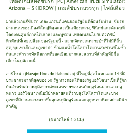
โหลดเกมส์หัดขับรถ [PC] American Truck Simulator:
Arizona – SKIDROW | เกมส์ขับรถบรรทุก | ไฟล์เดียว
มาแล้วเกมส์ขับรถ เดอะแกรนด์แคนยอนรัฐยินดีต้อนรับท่าน! ขับรถ
ผ่านถนนของเมืองที่ใหญ่ที่สุดและเป็นเมืองหลวง, ฟินิกซ์และค้นพบที่
โดดเด่นศูนย์ภาคใต้เสาธงและทูซอน เพลิดเพลินไปกับทิวทัศน์
ทิวทัศน์ที่เคยเปลี่ยนของรัฐมุมนี้ - สะกดจิตทะเลทรายป่าที่ไม่มีที่สิ้น
สุด, หุบเขาลึกและภูเขาป่า ข้ามแม่น้ำโคโลราโดผ่านสะพานที่ไม่ซ้ำ
กันและสำรวจทัศนียภาพที่ยอดเยี่ยมมากและสถานที่สำคัญที่มีชื่อ
เสียงในภูมิภาคนี้
อาริโซน่า (Navajo: Hoozdo Hahoodzo) ที่ใหญ่ที่สุดในหกและ 14 ที่มี
ประชากรมากที่สุดของ 50 รัฐ ทางตอนใต้ของรัฐแอริโซนาเป็นที่รู้จัก
กันสำหรับสภาพภูมิอากาศทะเลทรายของตนกับฤดูร้อนมากและฤดู
หนาว แอริโซนาเหนือมีป่าหลายสนที่ราบสูงโคโลราโดและบาง
ภูเขาที่มีปานกลางมากขึ้นอุณหภูมิฤดูร้อนและฤดูหนาวหิมะอย่างมีนัย
สำคัญ
(ขนาดไฟล์ 4.6 GB)