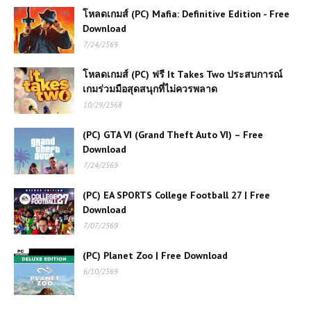
โหลดเกมส์ฟรี (PC) ฟรี Sniper Elite
โหลดเกมส์ (PC) Mafia: Definitive Edition - Free
4 เล่นได้ 100%
Download
7/24/2569
โหลดเกมส์ (PC) Battle Realms ไฟล์
โหลดเกมส์ (PC) ฟรี It Takes Two ประสบการณ์
เดียวจบ | Free Download
เกมร่วมมือสุดสนุกที่ไม่ควรพลาด
10/29/2568
(PC) Grand Theft Auto V | Free
(PC) GTA VI (Grand Theft Auto VI) – Free
Download
Download
7/24/2569
(PC) The Arrival Free
(PC) EA SPORTS College Football 27 | Free
Download
Download
7/07/2569
(PC) GTA VI (Grand Theft Auto
(PC) Planet Zoo | Free Download
VI) – Free Download
6/10/2569