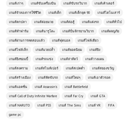
เกมส์เก่าๆ
เกมส์ขับเครื่องบิน
เกมส์ขับรถวิบาก
เกมส์เค้าเตอร์
Collection Free Download
เกมส์จำลองการใช้ชีวิต
เกมส์เด็ก
เกมส์เด็กยุค 90
เกมส์ไดโนเสาร์
เกมส์ตกปลา
เกมส์ต่อยมวย
เกมส์ต่อสู้
เกมส์แต่งรถ
เกมส์ทั่วไป
โหลดเกมส์ (PC) ฟรี Total War
WARHAMMER II เกมกลยุทธ์ที่ได้รับ
เกมส์ทำฟาร์ม
เกมส์นารูโตะ
เกมส์ปั่นจักรยานวิบาก
เกมส์ผจญภัย
ความนิยมสูงสุด
เกมส์ผ่านการทดสอบแล้ว
เกมส์ฟุตบอล
เกมส์ไฟล์เดียว
เกมส์ไฟล์เล็ก
เกมส์มวยปล้ำ
เกมส์ยอดนิยม
เกมส์ยิง
โหลดเกมส์ (PC) ฟรี Pathologic 2 เกม
เอาชีวิตรอดเชิงจิตวิทยาสุดกดดัน เรื่อง
เกมส์ยิงซอมบี้
เกมส์รถแข่ง
เกมส์ล่าสัตว์
เกมส์วางแผน
ราวลึกลับในเมืองต้องคำสาป
เกมส์สงคราม
เกมส์สไนท์เปอร์
เกมส์สเปคต่ำ
เกมส์สยองขวัญ
เกมส์สร้างเมือง
โหลดเกมส์ (PC) ฟรี Invincible VS เกม
เกมส์หัดขับรถ
เกมส์ใหม่ๆ
เกมส์เอาตัวรอด
ต่อสู้ซูเปอร์ฮีโร่สุดเดือด เล่นฟรี ภาพโหด
เกมส์แอคชั่น
เกมส์ Assassin's
เกมส์ Battlefield
แอ็กชันมันส์สะใจ 💥🔥
เกมส์ Call of Duty Infinite Warfare
เกมส์ Far Cry
เกมส์ GTA
เกมส์ NARUTO
เกมส์ PS5
เกมส์ The Sims
เกมส์ VR
FIFA
(PC ) Zombie Army Trilogy |
Free Download
game pc