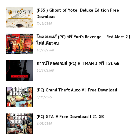
(PC) Battlefield 1| Free
Download
(PS5 ) Ghost of Yōtei Deluxe Edition Free
Download
7/19/2569
โหลดเกมส์ (PC) ฟรี Carmageddon:
Rogue Shift เกมแข่งรถสายทำลายสุด
โหลดเกมส์ (PC) ฟรี Yuri’s Revenge – Red Alert 2 |
มันส์ เล่นฟรีครบทุกความเดือด 🚗💥
ไฟล์เดียวจบ
10/29/2568
โหลดเกมส์ Far Cry 2 | Free
Download
ดาวน์โหลดเกมส์ (PC) HITMAN 3 ฟรี | 51 GB
10/29/2568
โหลดเกมส์ (PC) ฟรี Firefighting
Simulator: Ignite เกมนักผจญเพลิงสุด
(PC) Grand Theft Auto V | Free Download
สมจริง ลุยกู้ภัยทุกสถานการณ์
6/03/2569
โหลดเกมส์ (PC) ฟรี Arma 3
ประสบการณ์สงครามสมจริงบนเกาะ
(PC) GTA IV Free Download | 21 GB
แห่งเอเชีย
6/03/2569