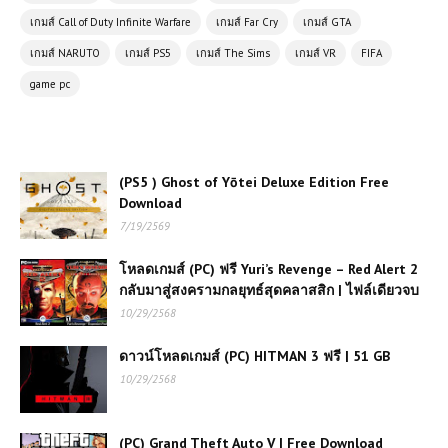
เกมส์ Call of Duty Infinite Warfare
เกมส์ Far Cry
เกมส์ GTA
โหลดเกมส์ (PC) ฟรี Cricket 26 - The
Official Game of the Ashes เกมคริก
เกมส์ NARUTO
เกมส์ PS5
เกมส์ The Sims
เกมส์ VR
FIFA
เก็ตสุดสมจริงแห่งปีสำหรับแฟนกีฬาโดย
game pc
เฉพาะ 🏏🔥
(PC) Car Mechanic Simulator
2021 | Free Download
(PS5 ) Ghost of Yōtei Deluxe Edition Free
Download
7/19/2569
(PC) Counter Strike 1.6 | Free
Download
โหลดเกมส์ (PC) ฟรี Yuri’s Revenge – Red Alert 2
กลับมาสู่สงครามกลยุทธ์สุดคลาสสิก | ไฟล์เดียวจบ
โหลดเกมส์ (PC) ฟรี Thekku Island เกม
10/29/2568
เอาชีวิตรอดบนเกาะลึกลับ สร้างฐาน ผจญ
ภัย และเอาตัวรอดสุดท้าทาย
ดาวน์โหลดเกมส์ (PC) HITMAN 3 ฟรี | 51 GB
10/29/2568
โหลดเกมส์ (PC) ฟรี UMIGARI | ウミガ
リ เกมสยองขวัญเอาชีวิตรอดใต้ทะเลสุด
หลอนที่คุณต้องลอง
(PC) Grand Theft Auto V | Free Download