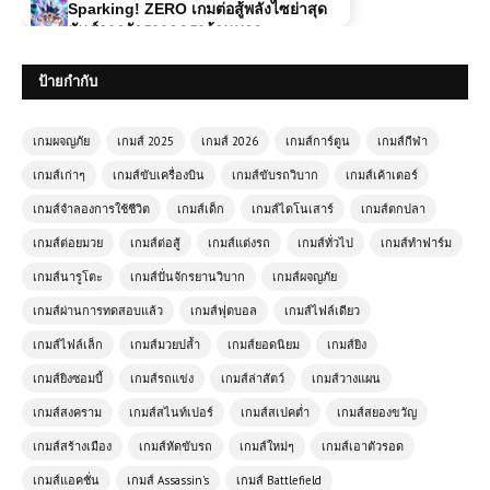
โหลดเกมส์ (PC) ฟรี Carmageddon:
Rogue Shift เกมแข่งรถสายทำลายสุด
ป้ายกำกับ
มันส์ เล่นฟรีครบทุกความเดือด 🚗💥
เกมผจญภัย
เกมส์ 2025
เกมส์ 2026
เกมส์การ์ตูน
เกมส์กีฬา
(PC) Farm Together | Free
Download
เกมส์เก่าๆ
เกมส์ขับเครื่องบิน
เกมส์ขับรถวิบาก
เกมส์เค้าเตอร์
เกมส์จำลองการใช้ชีวิต
เกมส์เด็ก
เกมส์ไดโนเสาร์
เกมส์ตกปลา
เกมส์ต่อยมวย
เกมส์ต่อสู้
เกมส์แต่งรถ
เกมส์ทั่วไป
เกมส์ทำฟาร์ม
(PC) FIFA 15 PC | Free
Download
เกมส์นารูโตะ
เกมส์ปั่นจักรยานวิบาก
เกมส์ผจญภัย
เกมส์ผ่านการทดสอบแล้ว
เกมส์ฟุตบอล
เกมส์ไฟล์เดียว
เกมส์ไฟล์เล็ก
เกมส์มวยปล้ำ
เกมส์ยอดนิยม
เกมส์ยิง
(PC) The Sims Legacy
Collection Free Download
เกมส์ยิงซอมบี้
เกมส์รถแข่ง
เกมส์ล่าสัตว์
เกมส์วางแผน
เกมส์สงคราม
เกมส์สไนท์เปอร์
เกมส์สเปคต่ำ
เกมส์สยองขวัญ
โหลดเกมส์ (PC) ฟรี PixARK เกมเอา
เกมส์สร้างเมือง
เกมส์หัดขับรถ
เกมส์ใหม่ๆ
เกมส์เอาตัวรอด
ชีวิตรอดผจญภัยโลกบล็อกสุดแฟนตาซี
เล่นฟรีบนคอม
เกมส์แอคชั่น
เกมส์ Assassin's
เกมส์ Battlefield