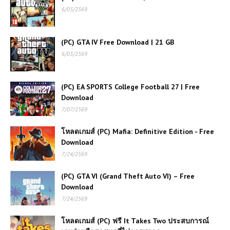
6/03/2569
โหลดเกมส์ (PC) ฟรี Call of Duty:
Infinite Warfare คือเกมยิงมุมมองบุคคล
ที่หนึ่ง
(PC) GTA IV Free Download | 21 GB
6/03/2569
โหลดเกมส์ PC ฟรี Assetto Corsa
Competizione เกมแข่งรถ GT สมจริง
(PC) EA SPORTS College Football 27 | Free
ระดับมืออาชีพที่คอซิมเรซต้องลอง
Download
7/07/2569
โหลดเกมส์ (PC) ฟรี Dave The Diver
เกมดำน้ำผจญภัยสุดเพลิน จับปลา ทำซูชิ
โหลดเกมส์ (PC) Mafia: Definitive Edition - Free
ครบจบในเกมเดียว
Download
7/24/2569
(PC) Battlefield 1| Free
Download
(PC) GTA VI (Grand Theft Auto VI) – Free
Download
7/24/2569
โหลดเกมส์ (PC) ฟรี PRAGMATA เกม
แอ็กชันไซไฟสุดล้ำ กราฟิกอลังการแห่ง
โหลดเกมส์ (PC) ฟรี It Takes Two ประสบการณ์
อนาคต