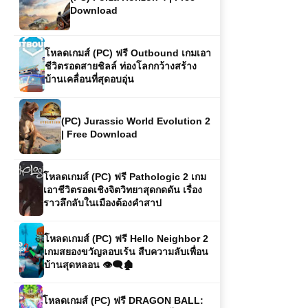
โหลดเกมส์ (PC) ฟรี Outbound เกมเอา
ชีวิตรอดสายชิลล์ ท่องโลกกว้างสร้าง
บ้านเคลื่อนที่สุดอบอุ่น
(PC) Jurassic World Evolution 2
| Free Download
โหลดเกมส์ (PC) ฟรี Pathologic 2 เกม
เอาชีวิตรอดเชิงจิตวิทยาสุดกดดัน เรื่อง
ราวลึกลับในเมืองต้องคำสาป
โหลดเกมส์ (PC) ฟรี Hello Neighbor 2
เกมสยองขวัญลอบเร้น สืบความลับเพื่อน
บ้านสุดหลอน 👁️‍🗨️🏚️
โหลดเกมส์ (PC) ฟรี DRAGON BALL:
Sparking! ZERO เกมต่อสู้พลังไซย่าสุด
มันส์จากจักรวาลดราก้อนบอล