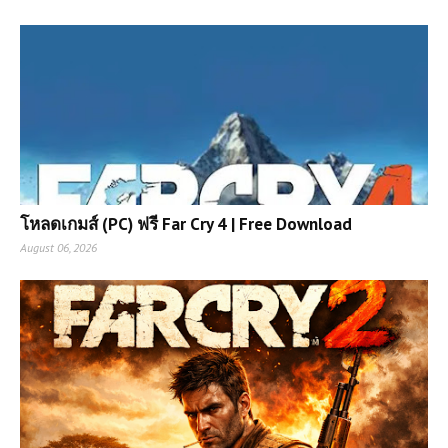
(PC) BeamNG.drive | FREE
โหลดเกมส์ (PC) ฟรี Far Cry 4 | Free Download
Download
August 06, 2026
(PC) Tom Clancy’s Splinter Cell:
Chaos Theory – Free Download
(PC) theHunter Call of the Wild |
Free Download