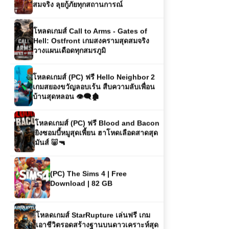
โหลดเกมส์ Call to Arms - Gates of
Hell: Ostfront เกมสงครามสุดสมจริง
วางแผนเดือดทุกสมรภูมิ
โหลดเกมส์ (PC) ฟรี Hello Neighbor 2
เกมสยองขวัญลอบเร้น สืบความลับเพื่อน
บ้านสุดหลอน 👁️‍🗨️🏚️
โหลดเกมส์ (PC) ฟรี Blood and Bacon
ยิงซอมบี้หมูสุดเพี้ยน ฮาโหดเลือดสาดสุด
มันส์ 🐷🔫
(PC) The Sims 4 | Free
Download | 82 GB
โหลดเกมส์ StarRupture เล่นฟรี เกม
เอาชีวิตรอดสร้างฐานบนดาวเคราะห์สุด
อันตราย