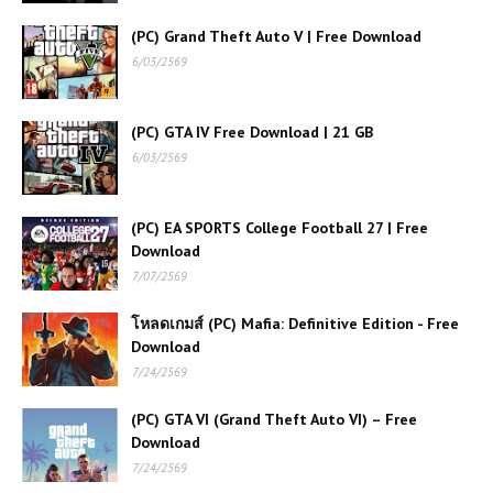
โหลดเกมส์ (PC) ฟรี Pathologic 2 เกม
(PC) Grand Theft Auto V | Free Download
เอาชีวิตรอดเชิงจิตวิทยาสุดกดดัน เรื่อง
6/03/2569
ราวลึกลับในเมืองต้องคำสาป
(PC) GTA IV Free Download | 21 GB
โหลดเกมส์ (PC) ฟรี Dave The Diver
เกมดำน้ำผจญภัยสุดเพลิน จับปลา ทำซูชิ
6/03/2569
ครบจบในเกมเดียว
(PC) EA SPORTS College Football 27 | Free
(PC ) Zombie Army Trilogy |
Download
Free Download
7/07/2569
โหลดเกมส์ (PC) Mafia: Definitive Edition - Free
โหลดเกมส์ (PC) ฟรี Carmageddon:
Download
Rogue Shift เกมแข่งรถสายทำลายสุด
มันส์ เล่นฟรีครบทุกความเดือด 🚗💥
7/24/2569
(PC) GTA VI (Grand Theft Auto VI) – Free
โหลดเกมส์ (PC) ฟรี PixARK เกมเอา
Download
ชีวิตรอดผจญภัยโลกบล็อกสุดแฟนตาซี
7/24/2569
เล่นฟรีบนคอม