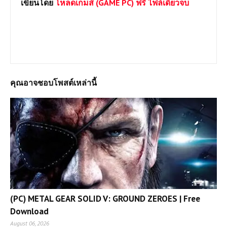
เขียนโดย
โหลดเกมส์ (GAME PC) ฟรี ไฟล์เดียวจบ
ยินดีต้อนรับเข้าสู่เว็บไซต์ Loadgame-pc.com แหล่งโหลดเกมส์พีซี
เปิดตลอด 24 ชม.มีทั้ง Games Online และ Game Offline โดยทาง
เราจะเน้นให้โหลดแบบไฟล์เดีวเพื่อประหยัดเวลาและความสะดวก
หากต้องการเกมส์ใดสามารถแจ้งได้เลยครับ
คุณอาจชอบโพสต์เหล่านี้
(PC) METAL GEAR SOLID V: GROUND ZEROES | Free
Download
August 06, 2026