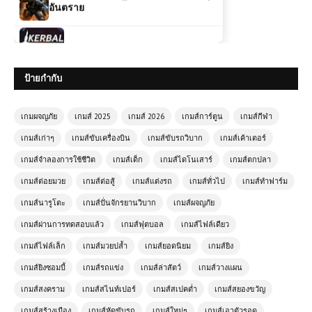
(PC) Kerbal Space Program 2 |
Free Download
ป้ายกำกับ
(PC) LEGO Batman: Legacy of the
Dark Knight | Free Download
เกมผจญภัย
เกมส์ 2025
เกมส์ 2026
เกมส์การ์ตูน
เกมส์กีฬา
เกมส์เก่าๆ
เกมส์ขับเครื่องบิน
เกมส์ขับรถวิบาก
เกมส์เค้าเตอร์
(PC) Assassin's Creed Rogue |
เกมส์จำลองการใช้ชีวิต
เกมส์เด็ก
เกมส์ไดโนเสาร์
เกมส์ตกปลา
Free Download
เกมส์ต่อยมวย
เกมส์ต่อสู้
เกมส์แต่งรถ
เกมส์ทั่วไป
เกมส์ทำฟาร์ม
เกมส์นารูโตะ
เกมส์ปั่นจักรยานวิบาก
เกมส์ผจญภัย
โหลดเกมส์ (PC) ฟรี The Callisto
Protocol เกมสยองขวัญเอาชีวิตรอดสุด
เกมส์ผ่านการทดสอบแล้ว
เกมส์ฟุตบอล
เกมส์ไฟล์เดียว
หลอนบนดาวเคราะห์มืด
เกมส์ไฟล์เล็ก
เกมส์มวยปล้ำ
เกมส์ยอดนิยม
เกมส์ยิง
เกมส์ยิงซอมบี้
เกมส์รถแข่ง
เกมส์ล่าสัตว์
เกมส์วางแผน
(PC) Sniper Elite V2 | Free
Download
เกมส์สงคราม
เกมส์สไนท์เปอร์
เกมส์สเปคต่ำ
เกมส์สยองขวัญ
เกมส์สร้างเมือง
เกมส์หัดขับรถ
เกมส์ใหม่ๆ
เกมส์เอาตัวรอด