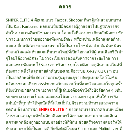
คลาย
SNIPER ELITE 4 คือเกมแนว Tactical Shooter ที่พาผู้เล่นสวมบทบาท
เป็น Karl Fairburne พลแม่นปืนฝีมือฉกาจผู้ถูกส่งตัวไปปฏิบัติภารกิจ
ลับในประเทศอิตาลีช่วงสงครามโลกครั้งที่สอง ภารกิจหลักคือการขัด
ขวางแผนการร้ายของกองทัพฝ่ายอักษะ พร้อมช่วยเหลือกลุ่มต่อต้าน
และเปลี่ยนทิศทางของสงครามให้เป็นประโยชน์ต่อฝ่ายสัมพันธมิตร
ตัวเกมโดดเด่นด้วยแผนที่ขนาดใหญ่ที่เปิดโอกาสให้ผู้เล่นเลือกวิธีเข้า
จู่โจมได้อย่างอิสระ ไม่ว่าจะเป็นการลอบสังหารจากระยะไกล การ
แอบแทรกซึมแบบไร้ร่องรอย หรือการบุกโจมตีอย่างดุดันตามสไตล์ที่
ต้องการ
หนึ่งในจุดขายสำคัญของเกมคือระบบ X-Ray Kill Cam อัน
เป็นเอกลักษณ์ที่แสดงภาพกระสุนพุ่งทะลุร่างศัตรูแบบสโลว์โมชั่น
พร้อมรายละเอียดการทำลายอวัยวะภายในที่สมจริงและสะใจทุกครั้ง
ที่ยิงเป้าหมายสำเร็จ นอกจากนี้ผู้เล่นยังต้องคำนึงถึงปัจจัยต่าง ๆ เช่น
ระยะทาง ความเร็วลม และแรงโน้มถ่วงของกระสุน เพื่อให้การยิง
แม่นยำที่สุด ทำให้ทุกนัดที่ลั่นไกเต็มไปด้วยความท้าทายและความ
กดดัน
ด้านกราฟิก
SNIPER ELITE 4
ถ่ายทอดบรรยากาศชนบท เมือง
โบราณ และฐานทัพในอิตาลีออกมาได้อย่างสวยงาม รายละเอียด
สภาพแวดล้อมถูกออกแบบมาอย่างพิถีพิถัน ช่วยสร้างความสมจริงให้
กับสนามรบได้เป็นอย่างดี อีกทั้งยังมีโหมด Co-op และ Multiplayer ที่