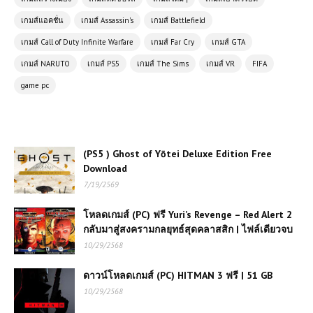
เกมส์แอคชั่น
เกมส์ Assassin's
เกมส์ Battlefield
โหลดเกมส์ (PC) ฟรี Far Cry 4 |
Free Download
เกมส์ Call of Duty Infinite Warfare
เกมส์ Far Cry
เกมส์ GTA
เกมส์ NARUTO
เกมส์ PS5
เกมส์ The Sims
เกมส์ VR
FIFA
game pc
โหลดเกมส์ (PC) Descenders ปั่น
จักรยานวิบาก
โหลดเกมส์ (PC) ฟรี Resident Evil
(PS5 ) Ghost of Yōtei Deluxe Edition Free
4 | Free Download
Download
7/19/2569
โหลดเกมส์ (PC) Red Dead-
โหลดเกมส์ (PC) ฟรี Yuri’s Revenge – Red Alert 2
Redemption ภาค 2 | ไฟล์เดียวเล่นได้
กลับมาสู่สงครามกลยุทธ์สุดคลาสสิก | ไฟล์เดียวจบ
100%
10/29/2568
ดาวน์โหลดเกมส์ (PC) HITMAN 3 ฟรี | 51 GB
(PC) Farm Together | Free
Download
10/29/2568