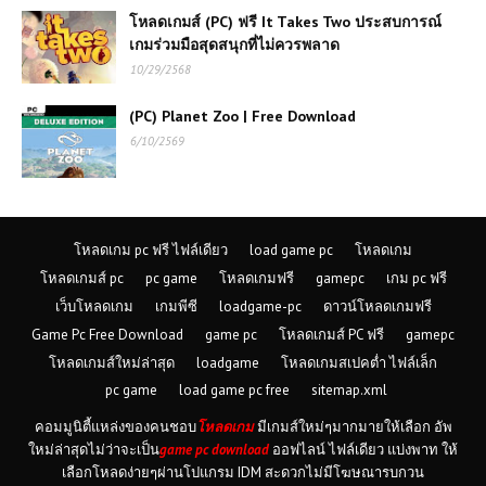
โหลดเกมส์ (PC) ฟรี It Takes Two ประสบการณ์
โหลดเกมส์ (PC) ฟรี Total War
เกมร่วมมือสุดสนุกที่ไม่ควรพลาด
WARHAMMER II เกมกลยุทธ์ที่ได้รับ
10/29/2568
ความนิยมสูงสุด
(PC) Planet Zoo | Free Download
6/10/2569
(PC) Naruto: Ultimate Ninja Storm
Free Download | 6.2 GB
โหลดเกมส์ (PC) ฟรี Stranded: Alien
Dawn เกมเอาชีวิตรอดบนดาวต่างดาว
โหลดเกม pc ฟรี ไฟล์เดียว
load game pc
โหลดเกม
สร้างอาณานิคมและฝ่าฟันอันตรายสุด
โหลดเกมส์ pc
pc game
โหลดเกมฟรี
gamepc
เกม pc ฟรี
ท้าทาย
เว็บโหลดเกม
เกมพีซี
loadgame-pc
ดาวน์โหลดเกมฟรี
Game Pc Free Download
game pc
โหลดเกมส์ PC ฟรี
gamepc
(PC) Creed: Rise to Glory | Free
Download
โหลดเกมส์ใหม่ล่าสุด
loadgame
โหลดเกมสเปคต่ำ ไฟล์เล็ก
pc game
load game pc free
sitemap.xml
คอมมูนิตี้แหล่งของคนชอบ
โหลดเกม
มีเกมส์ใหม่ๆมากมายให้เลือก อัพ
(PC) FIFA 16 | Free
ใหม่ล่าสุดไม่ว่าจะเป็น
game pc download
ออฟไลน์ ไฟล์เดียว แบ่งพาท ให้
Download
เลือกโหลดง่ายๆผ่านโปแกรม IDM สะดวกไม่มีโฆษณารบกวน