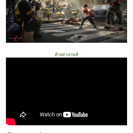
ตัวอย่างเกมส์