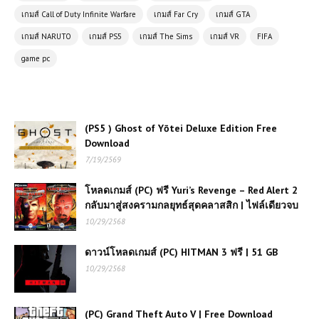
4 เล่นได้ 100%
เกมส์ Call of Duty Infinite Warfare
เกมส์ Far Cry
เกมส์ GTA
เกมส์ NARUTO
เกมส์ PS5
เกมส์ The Sims
เกมส์ VR
FIFA
game pc
โหลดเกมส์ (PC) ฟรี Resident Evil
7 | Free Download
โหลดเกมส์ (PC) ฟรี Thekku Island เกม
(PS5 ) Ghost of Yōtei Deluxe Edition Free
เอาชีวิตรอดบนเกาะลึกลับ สร้างฐาน ผจญ
Download
ภัย และเอาตัวรอดสุดท้าทาย
7/19/2569
โหลดเกมส์ (PC) ฟรี Yuri’s Revenge – Red Alert 2
(PC) Left 4 Dead 2 | Free
กลับมาสู่สงครามกลยุทธ์สุดคลาสสิก | ไฟล์เดียวจบ
Download
10/29/2568
โหลดเกมส์ (PC) ฟรี Assassin's
ดาวน์โหลดเกมส์ (PC) HITMAN 3 ฟรี | 51 GB
Creed III Remastered | Free
10/29/2568
Download
(PC) Grand Theft Auto V | Free Download