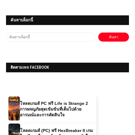
เกมยิงปล้นสุดเดือดในยุคสงครามโลก
เล่นฟรีมันส์กับภารกิจสุดระห่ำ
ค้นหาบล็อกนี้
(PC) HARD BULLET Free
Download เกมยิง VR ฟิสิกส์สุดเดือด
เล่นมันส์สะใจ
(PC) Mortal Kombat Komplete
Edition | Free Download
ติดตามเพจ FACEBOOK
โหลดเกมส์ PC ฟรี Life is Strange 2
การผจญภัยสุดเข้มข้นที่เต็มไปด้วย
อารมณ์และการตัดสินใจ
โหลดเกมส์ (PC) ฟรี HexBreaker II เกม
ไขปริศนาไซเบอร์สุดท้าทาย ผจญภัยใน
โลกดิจิทัลสุดล้ำ
โหลดเกมส์ (PC) ฟรี Far Cry 4 |