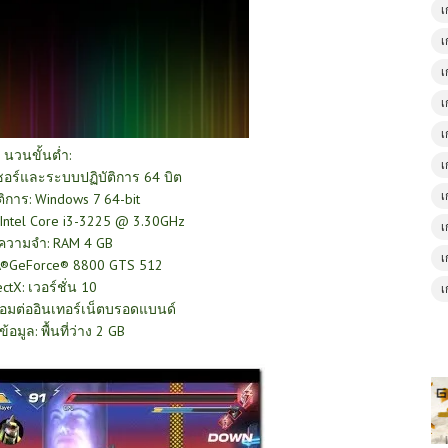
เ
เ
เ
เ
เ
นวนขั้นต่ำ:
เ
อร์และระบบปฏิบัติการ 64 บิต
เ
ิการ: Windows 7 64-bit
ntel Core i3-3225 @ 3.30GHz
เ
ความจำ: RAM 4 GB
เ
IA®GeForce® 8800 GTS 512
ectX: เวอร์ชั่น 10
เ
ื่อมต่ออินเทอร์เน็ตบรอดแบนด์
บข้อมูล: พื้นที่ว่าง 2 GB