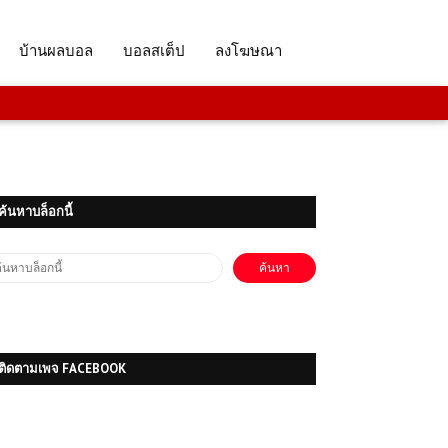
(PC) LEGO Batman: Legacy of the
บ้านผลบอล
บอลสเต็ป
ลงโฆษณา
Dark Knight | Free Download
(PC) Assassin's Creed Rogue |
Free Download
ค้นหาบล็อกนี้
โหลดเกมส์ฟรี (PC) ฟรี Sniper Elite
4 เล่นได้ 100%
โหลดเกมส์ (PC) ฟรี Pumping
Simulator 2 เกมจำลองการบริหารปั๊ม
น้ำมันสุดเพลิน สร้างธุรกิจให้เติบโตจาก
ศูนย์
ติดตามเพจ FACEBOOK
โหลดเกมส์ PC ฟรี
Life is Strange 2
การผจญภัยสุดเข้มข้น
ที่เต็มไปด้วยอารมณ์