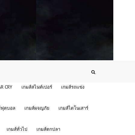
โหลดเกมส์ (PC) ฟรี Terminus: Zombie
Survivors เกมเอาชีวิตรอดฝ่าดงซอมบี้สุด
เข้มข้น วางแผนทุกก้าวเพื่อมีชีวิตรอด
(PC) EA SPORTS College
Football 27 | Free Download
โหลดเกมส์ (PC) ฟรี MotoGP 26 เกม
แข่งมอเตอร์ไซค์สุดสมจริงแห่งปี ซิ่งมันส์
ทุกสนาม 🏍️🔥
AR CRY
เกมส์สไนท์เปอร์
เกมส์รถแข่ง
โหลดเกมส์ (PC) ฟรี Assassin’s
Creed Origins | Free Download
์ฟุตบอล
เกมส์ผจญภัย
เกมส์ไดโนเสาร์
(PC) Grand Theft Auto V | Free
Download
เกมส์ทั่วไป
เกมส์ตกปลา