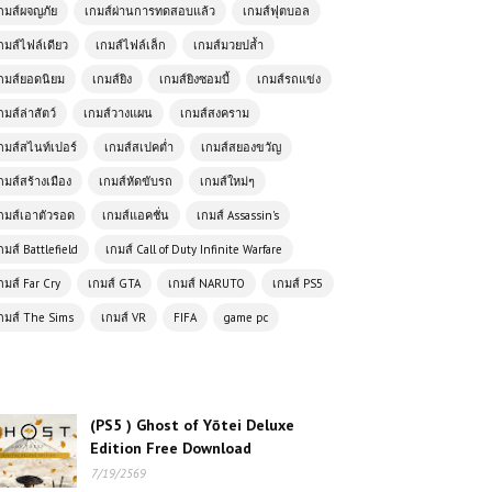
กมส์ผจญภัย
เกมส์ผ่านการทดสอบแล้ว
เกมส์ฟุตบอล
กมส์ไฟล์เดียว
เกมส์ไฟล์เล็ก
เกมส์มวยปล้ำ
โหลดเกมส์ (PC) ฟรี Invincible VS เกม
ต่อสู้ซูเปอร์ฮีโร่สุดเดือด เล่นฟรี ภาพโหด
กมส์ยอดนิยม
เกมส์ยิง
เกมส์ยิงซอมบี้
เกมส์รถแข่ง
แอ็กชันมันส์สะใจ 💥🔥
กมส์ล่าสัตว์
เกมส์วางแผน
เกมส์สงคราม
กมส์สไนท์เปอร์
เกมส์สเปคต่ำ
เกมส์สยองขวัญ
โหลดเกมส์ (PC) Grand Theft
Auto IV ไฟล์เดียวจบ
กมส์สร้างเมือง
เกมส์หัดขับรถ
เกมส์ใหม่ๆ
กมส์เอาตัวรอด
เกมส์แอคชั่น
เกมส์ Assassin's
โหลดเกมส์ (PC) ฟรี Forza Horizon 6
กมส์ Battlefield
เกมส์ Call of Duty Infinite Warfare
ล่าสุด 2026 การเดินทางครั้งใหม่สู่แดน
กมส์ Far Cry
เกมส์ GTA
เกมส์ NARUTO
เกมส์ PS5
อาทิตย์อุทัย
กมส์ The Sims
เกมส์ VR
FIFA
game pc
โหลดเกมส์ (PC) ฟรี Insurgency:
Sandstorm เกมยิงสงครามสมจริง
กลยุทธ์เข้มข้น สมรภูมิเดือดทุกวินาที
(PS5 ) Ghost of Yōtei Deluxe
โหลดเกมส์ (PC) ฟรี Hollow Knight
Edition Free Download
เกมผจญภัยใต้ดินสุดดาร์ค ท้าทายทุกสกิ
7/19/2569
ลการเล่น 🐛🗡️