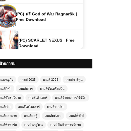
(PC) SCARLET NEXUS | Free
Download
(PC) Mortal Kombat Komplete
Edition | Free Download
ป้ายกำกับ
โหลดเกมส์ (PC) ฟรี Hello Neighbor 2
เกมสยองขวัญลอบเร้น สืบความลับเพื่อน
บ้านสุดหลอน 👁️‍🗨️🏚️
กมผจญภัย
เกมส์ 2025
เกมส์ 2026
เกมส์การ์ตูน
กมส์กีฬา
เกมส์เก่าๆ
เกมส์ขับเครื่องบิน
(PC) Naruto Shippuden: Ultimate
กมส์ขับรถวิบาก
เกมส์เค้าเตอร์
เกมส์จำลองการใช้ชีวิต
Ninja Storm 4 | Free Download
กมส์เด็ก
เกมส์ไดโนเสาร์
เกมส์ตกปลา
กมส์ต่อยมวย
เกมส์ต่อสู้
เกมส์แต่งรถ
เกมส์ทั่วไป
(PC) Naruto X Boruto: Ultimate
Ninja Storm Connections | Free
กมส์ทำฟาร์ม
เกมส์นารูโตะ
เกมส์ปั่นจักรยานวิบาก
Download