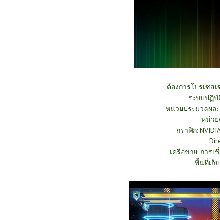
ต้องการโปรเซสเซ
ระบบปฏิบัต
หน่วยประมวลผล: I
หน่วย
กราฟิก: NVID
Dir
เครือข่าย: การเช
พื้นที่เก็