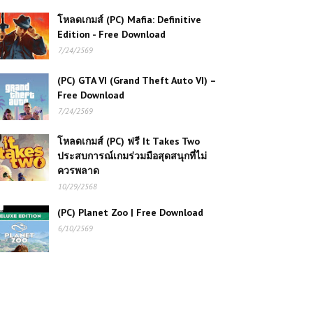
โหลดเกมส์ (PC) Mafia: Definitive
Edition - Free Download
(PC) The Arrival Free
7/24/2569
Download
(PC) GTA VI (Grand Theft Auto VI) –
Free Download
โหลดเกมส์ (PC) ฟรี The Callisto
Protocol เกมสยองขวัญเอาชีวิตรอดสุด
7/24/2569
หลอนบนดาวเคราะห์มืด
โหลดเกมส์ (PC) ฟรี It Takes Two
ประสบการณ์เกมร่วมมือสุดสนุกที่ไม่
โหลดเกมส์ (PC) ฟรี Grand Theft
ควรพลาด
Auto V | Free Download
10/29/2568
(PC) Planet Zoo | Free Download
โหลดเกมส์ (PC) ฟรี Brutal Legend
6/10/2569
เกมแอคชั่นสายร็อก มันส์สะใจโลกเมทัล
สุดเดือด 🎸🔥
โหลดเกมส์ (PC) ฟรี Hitman:
Absolution เกมนักฆ่ามืออาชีพภารกิจ
ลอบสังหารสุดเข้มข้น