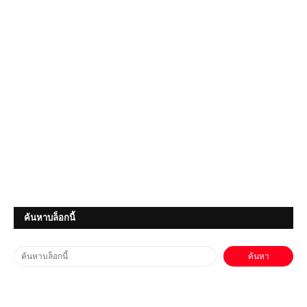
Infinite Warfare คือเกมยิงมุมมองบุคคล
ที่หนึ่ง
โหลดเกมส์ (PC) ฟรี MotoGP 26 เกม
แข่งมอเตอร์ไซค์สุดสมจริงแห่งปี ซิ่งมันส์
ทุกสนาม 🏍️🔥
(PC) Internet Cafe Simulator 2
Free Download
(PC) Gold Rush: The Game |
Free Download
ค้นหาบล็อกนี้
(PC) One Piece Pirate Warriors 3
| Free Download