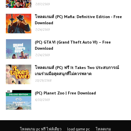
โหลดเกมส์ StarRupture เล่นฟรี เกม
7/07/2569
เอาชีวิตรอดสร้างฐานบนดาวเคราะห์สุด
อันตราย
โหลดเกมส์ (PC) Mafia: Definitive Edition - Free
Download
โหลดเกมส์ (PC) ฟรี UMIGARI | ウミガ
7/24/2569
リ เกมสยองขวัญเอาชีวิตรอดใต้ทะเลสุด
หลอนที่คุณต้องลอง
(PC) GTA VI (Grand Theft Auto VI) – Free
Download
โหลดเกมส์ (PC) ฟรี MEDAL OF
7/24/2569
HONOR WARFIGHTER | สงคราม
ทหาร | Free Download
โหลดเกมส์ (PC) ฟรี It Takes Two ประสบการณ์
เกมร่วมมือสุดสนุกที่ไม่ควรพลาด
โหลดเกมส์ (PC) ฟรี Carmageddon:
10/29/2568
Rogue Shift เกมแข่งรถสายทำลายสุด
มันส์ เล่นฟรีครบทุกความเดือด 🚗💥
(PC) Planet Zoo | Free Download
6/10/2569
(PC) Jurassic World Evolution |
Free Download
โหลดเกม pc ฟรี ไฟล์เดียว
load game pc
โหลดเกม