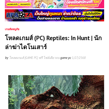
เกมส์ผจญภัย
โหลดเกมส์ (PC) Reptiles: In Hunt | นัก
ล่าฆ่าไดโนเสาร์
by
โหลดเกมส์ (GAME PC) ฟรี ไฟล์เดียวจบ
game pc
1/27/2568