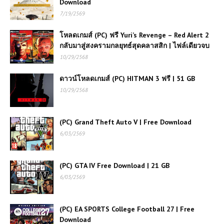
Download
(PC) Sniper Ghost Warrior
7/19/2569
Contracts 2 | Free Download
โหลดเกมส์ (PC) ฟรี Yuri’s Revenge – Red Alert 2
กลับมาสู่สงครามกลยุทธ์สุดคลาสสิก | ไฟล์เดียวจบ
โหลดเกมส์ (PC) ฟรี JUMP
10/29/2568
FORCE ไฟล์เดียว
ดาวน์โหลดเกมส์ (PC) HITMAN 3 ฟรี | 51 GB
10/29/2568
โหลดเกมส์ (PC) ฟรี Blood and Bacon
ยิงซอมบี้หมูสุดเพี้ยน ฮาโหดเลือดสาดสุด
มันส์ 🐷🔫
(PC) Grand Theft Auto V | Free Download
6/03/2569
(PC) Assassin’s Creed Shadows
Free Download
(PC) GTA IV Free Download | 21 GB
6/03/2569
โหลดเกมส์ (PC) Assassin's Creed
Mirage | Free Download
(PC) EA SPORTS College Football 27 | Free
Download