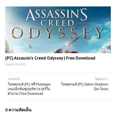
เอาชีวิตรอดเชิงจิตวิทยาสุดกดดัน เรื่อง
ราวลึกลับในเมืองต้องคำสาป
(PC) Planet Zoo | Free
Download
โหลดเกมส์ (PC) ฟรี Mafia The Old
Country การกลับมาของความมืดมนใน
โลกใต้ดิน Free Download
(PC) Assassin’s Creed Odyssey | Free Download
August 06, 2026
โหลดเกมส์ (PC) ฟรี Total War
WARHAMMER II เกมกลยุทธ์ที่ได้รับ
ความนิยมสูงสุด
เก่ากว่า
ใหม่กว่า
โหลดเกมส์ (PC) ฟรี Prototype:
โหลดเกมส์ (PC) Sekiro: Shadows
เกมแอ็กชันซูเปอร์พาวเวอร์ใน
Die Twice
โหลดเกมส์ PC ฟรี Le Mans Ultimate
ตำนาน | Free Download
เกมแข่งรถสาย Endurance สมจริงที่สุด
แห่งปี 2026
0 ความคิดเห็น
โหลดเกมส์ (PC) ฟรี Call of Duty: