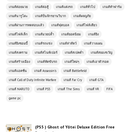
โหลดเกมส์ (PC) ฟรี Dave The Diver
เกมดำน้ำผจญภัยสุดเพลิน จับปลา ทำซูชิ
เกมส์ต่อยมวย
เกมส์ต่อสู้
เกมส์แต่งรถ
เกมส์ทั่วไป
เกมส์ทำฟาร์ม
ครบจบในเกมเดียว
เกมส์นารูโตะ
เกมส์ปั่นจักรยานวิบาก
เกมส์ผจญภัย
เกมส์ผ่านการทดสอบแล้ว
เกมส์ฟุตบอล
เกมส์ไฟล์เดียว
(PS5 ) Ghost of Yōtei Deluxe
เกมส์ไฟล์เล็ก
เกมส์มวยปล้ำ
เกมส์ยอดนิยม
เกมส์ยิง
Edition Free Download
เกมส์ยิงซอมบี้
เกมส์รถแข่ง
เกมส์ล่าสัตว์
เกมส์วางแผน
เกมส์สงคราม
เกมส์สไนท์เปอร์
เกมส์สเปคต่ำ
เกมส์สยองขวัญ
(PC) Brick Rigs | Free
Download
เกมส์สร้างเมือง
เกมส์หัดขับรถ
เกมส์ใหม่ๆ
เกมส์เอาตัวรอด
เกมส์แอคชั่น
เกมส์ Assassin's
เกมส์ Battlefield
เกมส์ Call of Duty Infinite Warfare
เกมส์ Far Cry
เกมส์ GTA
(PC) Call of Duty Ghosts | Free
Download
เกมส์ NARUTO
เกมส์ PS5
เกมส์ The Sims
เกมส์ VR
FIFA
game pc
โหลดเกมส์ (PC) ฟรี Arma 3
ประสบการณ์สงครามสมจริงบนเกาะ
แห่งเอเชีย
(PS5 ) Ghost of Yōtei Deluxe Edition Free