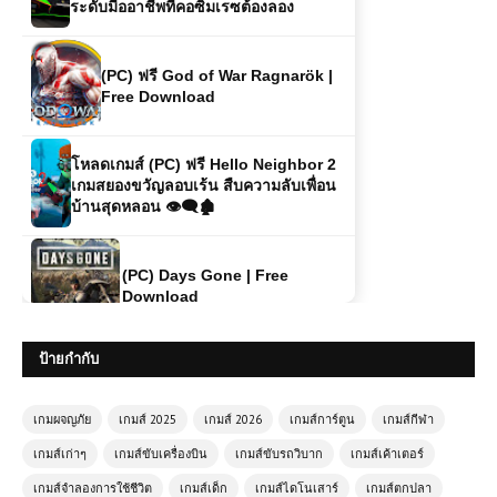
(PC) ฟรี God of War Ragnarök |
Free Download
โหลดเกมส์ (PC) ฟรี Hello Neighbor 2
เกมสยองขวัญลอบเร้น สืบความลับเพื่อน
บ้านสุดหลอน 👁️‍🗨️🏚️
(PC) Days Gone | Free
Download
โหลดเกมส์ (PC) ฟรี Cricket 26 - The
Official Game of the Ashes เกมคริก
เก็ตสุดสมจริงแห่งปีสำหรับแฟนกีฬาโดย
เฉพาะ 🏏🔥
ป้ายกำกับ
โหลดเกมส์ (PC) ฟรี RoboCop: Rogue
City เกมยิงแอ็กชันสุดมันส์ สวมบทตำรวจ
เกมผจญภัย
เกมส์ 2025
เกมส์ 2026
เกมส์การ์ตูน
เกมส์กีฬา
เหล็กถล่มอาชญากรรมเต็มรูปแบบ
เกมส์เก่าๆ
เกมส์ขับเครื่องบิน
เกมส์ขับรถวิบาก
เกมส์เค้าเตอร์
เกมส์จำลองการใช้ชีวิต
เกมส์เด็ก
เกมส์ไดโนเสาร์
เกมส์ตกปลา