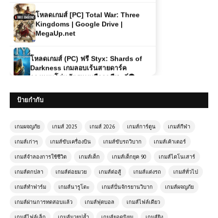
โหลดเกมส์ [PC] Total War: Three
Kingdoms | Google Drive |
MegaUp.net
โหลดเกมส์ (PC) ฟรี Styx: Shards of
Darkness เกมลอบเร้นสายดาร์ค
วางแผนโค่นศัตรูแบบมืออาชีพ 🗡️🌑
ป้ายกำกับ
โหลดเกมส์ (PC) ฟรี Arma 3
ประสบการณ์สงครามสมจริงบนเกาะ
แห่งเอเชีย
เกมผจญภัย
เกมส์ 2025
เกมส์ 2026
เกมส์การ์ตูน
เกมส์กีฬา
เกมส์เก่าๆ
เกมส์ขับเครื่องบิน
เกมส์ขับรถวิบาก
เกมส์เค้าเตอร์
โหลดเกมส์ (PC) ฟรี Grounded เกมเอา
ชีวิตรอดไซส์จิ๋ว ผจญภัยโลกสวนหลัง
เกมส์จำลองการใช้ชีวิต
เกมส์เด็ก
เกมส์เด็กยุค 90
เกมส์ไดโนเสาร์
บ้านสุดอันตราย 🐜🌿
เกมส์ตกปลา
เกมส์ต่อยมวย
เกมส์ต่อสู้
เกมส์แต่งรถ
เกมส์ทั่วไป
เกมส์ทำฟาร์ม
เกมส์นารูโตะ
เกมส์ปั่นจักรยานวิบาก
เกมส์ผจญภัย
โหลดเกมส์ (PC) ฟรี RAID: World War II
เกมยิงปล้นสุดเดือดในยุคสงครามโลก
เกมส์ผ่านการทดสอบแล้ว
เกมส์ฟุตบอล
เกมส์ไฟล์เดียว
เล่นฟรีมันส์กับภารกิจสุดระห่ำ
เกมส์ไฟล์เล็ก
เกมส์มวยปล้ำ
เกมส์ยอดนิยม
เกมส์ยิง