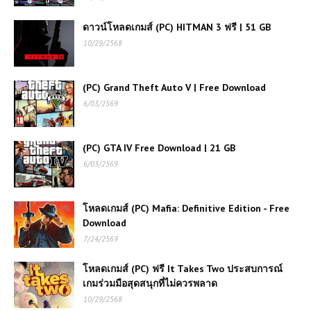
โหลดเกมส์ (PC) ฟรี Firefighting
ดาวน์โหลดเกมส์ (PC) HITMAN 3 ฟรี | 51 GB
Simulator: Ignite เกมนักผจญเพลิงสุด
10/29/2568
สมจริง ลุยกู้ภัยทุกสถานการณ์
(PC) Grand Theft Auto V | Free Download
(PC) GTA IV Free Download |
6/03/2569
21 GB
(PC) GTA IV Free Download | 21 GB
(PC) The Arrival Free
6/03/2569
Download
โหลดเกมส์ (PC) Mafia: Definitive Edition - Free
โหลดเกมส์ (PC) ฟรี Mafia The Old
Download
Country การกลับมาของความมืดมนใน
โลกใต้ดิน Free Download
7/24/2569
โหลดเกมส์ (PC) ฟรี It Takes Two ประสบการณ์
(PC) Sleeping Dogs: Definitive |
เกมร่วมมือสุดสนุกที่ไม่ควรพลาด
11.8 GB | Free Download
10/29/2568