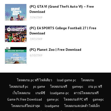
(PC) GTA VI (Grand Theft Auto VI) – Free
(PC) MudRunner | Free
Download
Download
7/24/2569
(PC) EA SPORTS College Football 27 | Free
Download
(PC) Sniper Ghost Warrior
Contracts 2 | Free Download
7/07/2569
(PC) Planet Zoo | Free Download
6/10/2569
(PC) Remington Super Slam
Hunting: Africa | Free Download
(PC) Jurassic World Evolution |
โหลดเกม pc ฟรี ไฟล์เดียว
load game pc
โหลดเกม
Free Download
โหลดเกมส์ pc
pc game
โหลดเกมฟรี
gamepc
เกม pc ฟรี
เว็บโหลดเกม
เกมพีซี
loadgame-pc
ดาวน์โหลดเกมฟรี
Game Pc Free Download
game pc
โหลดเกมส์ PC ฟรี
gamepc
(PC) Sniper Elite V2 | Free
Download
โหลดเกมส์ใหม่ล่าสุด
loadgame
โหลดเกมสเปคต่ำ ไฟล์เล็ก