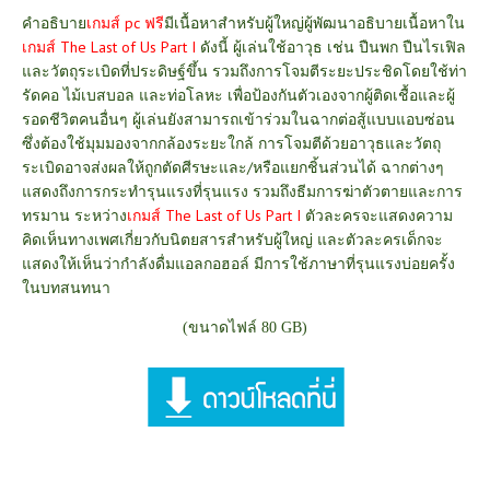
คำอธิบาย
เกมส์ pc ฟรี
มีเนื้อหาสำหรับผู้ใหญ่
ผู้พัฒนาอธิบายเนื้อหาใน
เกมส์ The Last of Us Part I
ดังนี้
ผู้เล่นใช้อาวุธ เช่น ปืนพก ปืนไรเฟิล
และวัตถุระเบิดที่ประดิษฐ์ขึ้น รวมถึงการโจมตีระยะประชิดโดยใช้ท่า
รัดคอ ไม้เบสบอล และท่อโลหะ เพื่อป้องกันตัวเองจากผู้ติดเชื้อและผู้
รอดชีวิตคนอื่นๆ ผู้เล่นยังสามารถเข้าร่วมในฉากต่อสู้แบบแอบซ่อน
ซึ่งต้องใช้มุมมองจากกล้องระยะใกล้ การโจมตีด้วยอาวุธและวัตถุ
ระเบิดอาจส่งผลให้ถูกตัดศีรษะและ/หรือแยกชิ้นส่วนได้ ฉากต่างๆ
แสดงถึงการกระทำรุนแรงที่รุนแรง รวมถึงธีมการฆ่าตัวตายและการ
ทรมาน ระหว่าง
เกมส์ The Last of Us Part I
ตัวละครจะแสดงความ
คิดเห็นทางเพศเกี่ยวกับนิตยสารสำหรับผู้ใหญ่ และตัวละครเด็กจะ
แสดงให้เห็นว่ากำลังดื่มแอลกอฮอล์ มีการใช้ภาษาที่รุนแรงบ่อยครั้ง
ในบทสนทนา
(ขนาดไฟล์ 80 GB)