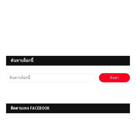
(PC) ฟรี God of War Ragnarök |
Free Download
ค้นหาบล็อกนี้
(PC) Naruto: Ultimate Ninja Storm
Free Download | 6.2 GB
โหลดเกมส์ (PC) ฟรี Feed and Grow:
Fish – สุดยอดเกมจำลองชีวิตใต้น้ำ
ติดตามเพจ FACEBOOK
(PC) Car Mechanic Simulator
2018 | Free Download