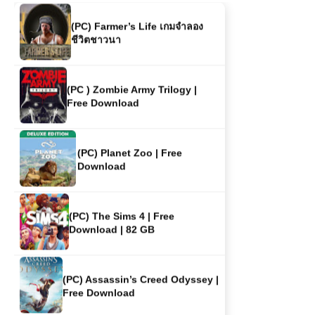
(PC) Farmer’s Life เกมจำลอง
ชีวิตชาวนา
(PC ) Zombie Army Trilogy |
Free Download
(PC) Planet Zoo | Free
Download
(PC) The Sims 4 | Free
Download | 82 GB
(PC) Assassin’s Creed Odyssey |
Free Download