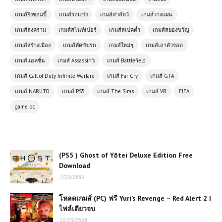
เกมส์ยิงซอมบี้
เกมส์รถแข่ง
เกมส์ล่าสัตว์
เกมส์วางแผน
โหลดเกมส์ (PC) ฟรี The Walking Dead:
The Telltale Definitive Series รวมทุกซี
เกมส์สงคราม
เกมส์สไนท์เปอร์
เกมส์สเปคต่ำ
เกมส์สยองขวัญ
ซั่นสุดดราม่า เอาชีวิตรอดในโลกซอมบี้
เกมส์สร้างเมือง
เกมส์หัดขับรถ
เกมส์ใหม่ๆ
เกมส์เอาตัวรอด
เกมส์แอคชั่น
เกมส์ Assassin's
เกมส์ Battlefield
(PC) RAGE 2 Free Download
เกมส์ Call of Duty Infinite Warfare
เกมส์ Far Cry
เกมส์ GTA
เกมส์ NARUTO
เกมส์ PS5
เกมส์ The Sims
เกมส์ VR
FIFA
โหลดเกมส์ (PC) ฟรี Resident Evil 5
game pc
เกมยิงเอาชีวิตรอดสุดมันส์ ผจญภัยใน
แอฟริกาสุดระทึก
(PS5 ) Ghost of Yōtei Deluxe
(PS5 ) Ghost of Yōtei Deluxe Edition Free
Edition Free Download
Download
7/19/2569
(PC) Naruto X Boruto: Ultimate
โหลดเกมส์ (PC) ฟรี Yuri’s Revenge – Red Alert 2 |
Ninja Storm Connections | Free
ไฟล์เดียวจบ
Download
10/29/2568