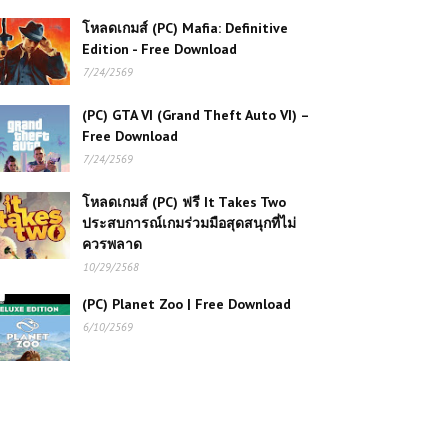
โหลดเกมส์ (PC) Mafia: Definitive
(PC) Battlefield 4 Free
Edition - Free Download
Download
7/24/2569
(PC) GTA VI (Grand Theft Auto VI) –
Free Download
(PC) Sniper Ghost Warrior
Contracts 2 | Free Download
7/24/2569
โหลดเกมส์ (PC) ฟรี It Takes Two
ประสบการณ์เกมร่วมมือสุดสนุกที่ไม่
(PC) FIFA 15 PC | Free
ควรพลาด
Download
10/29/2568
(PC) Planet Zoo | Free Download
(PC) Planet Zoo | Free
6/10/2569
Download
(PC) Car Mechanic Simulator
2021 | Free Download