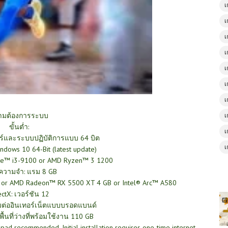
เ
เ
เ
เ
เ
เ
เ
ามต้องการระบบ
เ
ขั้นต่ำ:
เ
์และระบบปฏิบัติการแบบ 64 บิต
เ
ndows 10 64-Bit (latest update)
ore™ i3-9100 or AMD Ryzen™ 3 1200
ความจำ: แรม 8 GB
 or AMD Radeon™ RX 5500 XT 4 GB or Intel® Arc™ A580
ectX: เวอร์ชัน 12
่อมต่ออินเทอร์เน็ตแบบบรอดแบนด์
: พื้นที่ว่างที่พร้อมใช้งาน 110 GB
ad recommended. Initial installation requires one-time internet