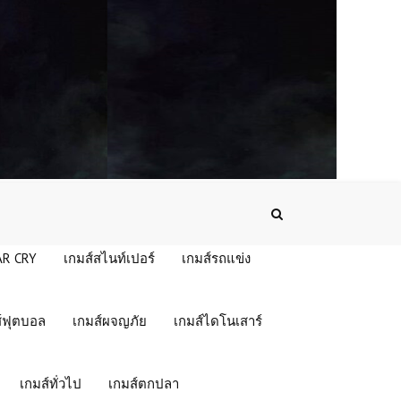
(PC) Call Of Duty: Advanced
Warfare | Free Download
AR CRY
เกมส์สไนท์เปอร์
เกมส์รถแข่ง
โหลดเกมส์ (PC) ฟรี PixARK เกมเอา
ชีวิตรอดผจญภัยโลกบล็อกสุดแฟนตาซี
เล่นฟรีบนคอม
์ฟุตบอล
เกมส์ผจญภัย
เกมส์ไดโนเสาร์
โหลดเกมส์ (PC) ฟรี RAID: World War II
เกมยิงปล้นสุดเดือดในยุคสงครามโลก
เล่นฟรีมันส์กับภารกิจสุดระห่ำ
เกมส์ทั่วไป
เกมส์ตกปลา