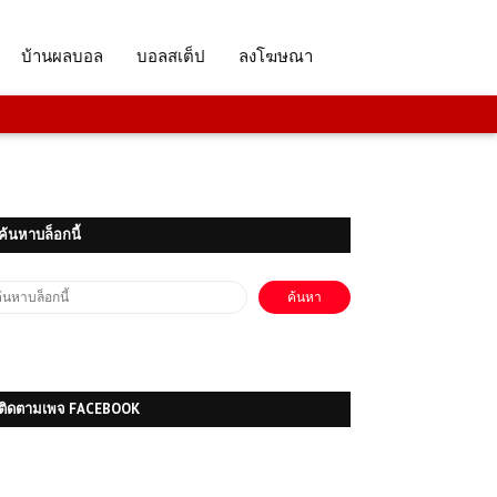
โหลดเกมส์ (PC) ฟรี World War Z เกม
ยิงซอมบี้สุดเดือด ฝ่าฝูงผีดิบมหาศาลแบบ
บ้านผลบอล
บอลสเต็ป
ลงโฆษณา
โคตรมันส์
(PC) One Piece Pirate Warriors 3
| Free Download
ค้นหาบล็อกนี้
โหลดเกมส์ (PC) ฟรี Project Motor
Racing | Free Download
(PC) S.T.A.L.K.E.R. 2: Heart of
Chornoby l Free Download
ติดตามเพจ FACEBOOK
โหลดเกมส์ (PC) ฟรี Total War
WARHAMMER II เกมกลยุทธ์ที่ได้รับ
ความนิยมสูงสุด