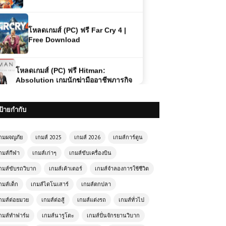
โหลดเกมส์ (PC) ฟรี Far Cry 4 |
Free Download
โหลดเกมส์ (PC) ฟรี Hitman:
Absolution เกมนักฆ่ามืออาชีพภารกิจ
ลอบสังหารสุดเข้มข้น
ป้ายกำกับ
(PC) RAGE 2 Free Download
กมผจญภัย
เกมส์ 2025
เกมส์ 2026
เกมส์การ์ตูน
กมส์กีฬา
เกมส์เก่าๆ
เกมส์ขับเครื่องบิน
(PC) theHunter Call of the Wild |
Free Download
กมส์ขับรถวิบาก
เกมส์เค้าเตอร์
เกมส์จำลองการใช้ชีวิต
กมส์เด็ก
เกมส์ไดโนเสาร์
เกมส์ตกปลา
กมส์ต่อยมวย
เกมส์ต่อสู้
เกมส์แต่งรถ
เกมส์ทั่วไป
(PC) LEGO Batman: Legacy of the
Dark Knight | Free Download
กมส์ทำฟาร์ม
เกมส์นารูโตะ
เกมส์ปั่นจักรยานวิบาก