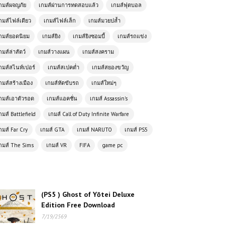
กมส์ผจญภัย
เกมส์ผ่านการทดสอบแล้ว
เกมส์ฟุตบอล
กมส์ไฟล์เดียว
เกมส์ไฟล์เล็ก
เกมส์มวยปล้ำ
โหลดเกมส์ฟรี (PC) ฟรี Sniper Elite
4 เล่นได้ 100%
กมส์ยอดนิยม
เกมส์ยิง
เกมส์ยิงซอมบี้
เกมส์รถแข่ง
กมส์ล่าสัตว์
เกมส์วางแผน
เกมส์สงคราม
โหลดเกมส์ (PC) ฟรี Pathologic 2 เกม
กมส์สไนท์เปอร์
เกมส์สเปคต่ำ
เกมส์สยองขวัญ
เอาชีวิตรอดเชิงจิตวิทยาสุดกดดัน เรื่อง
ราวลึกลับในเมืองต้องคำสาป
กมส์สร้างเมือง
เกมส์หัดขับรถ
เกมส์ใหม่ๆ
กมส์เอาตัวรอด
เกมส์แอคชั่น
เกมส์ Assassin's
(PC) Yakuza 3 Remastered Free
กมส์ Battlefield
เกมส์ Call of Duty Infinite Warfare
Download
กมส์ Far Cry
เกมส์ GTA
เกมส์ NARUTO
เกมส์ PS5
กมส์ The Sims
เกมส์ VR
FIFA
game pc
โหลดเกมส์ (PC) Assassin's Creed
IV Black Flag | Free Download
(PS5 ) Ghost of Yōtei Deluxe
(PC) HARD BULLET Free
Edition Free Download
Download เกมยิง VR ฟิสิกส์สุดเดือด
เล่นมันส์สะใจ
7/19/2569