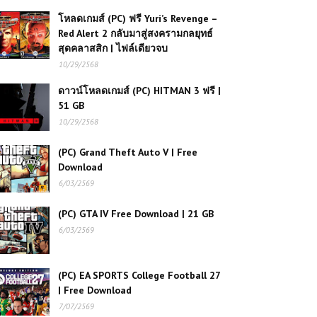
โหลดเกมส์ (PC) ฟรี Yuri’s Revenge –
(PS5 ) Ghost of Yōtei Deluxe
Red Alert 2 กลับมาสู่สงครามกลยุทธ์
Edition Free Download
สุดคลาสสิก | ไฟล์เดียวจบ
10/29/2568
ดาวน์โหลดเกมส์ (PC) HITMAN 3 ฟรี |
โหลดเกมส์ (PC) Assassin's Creed
51 GB
Mirage | Free Download
10/29/2568
(PC) Grand Theft Auto V | Free
โหลดเกมส์ (PC) ฟรี Carmageddon:
Rogue Shift เกมแข่งรถสายทำลายสุด
Download
มันส์ เล่นฟรีครบทุกความเดือด 🚗💥
6/03/2569
(PC) GTA IV Free Download | 21 GB
(PC) Assassin’s Creed Shadows
6/03/2569
Free Download
(PC) EA SPORTS College Football 27
(PC) Tom Clancy’s Ghost Recon
| Free Download
Wildlands Free Download
7/07/2569