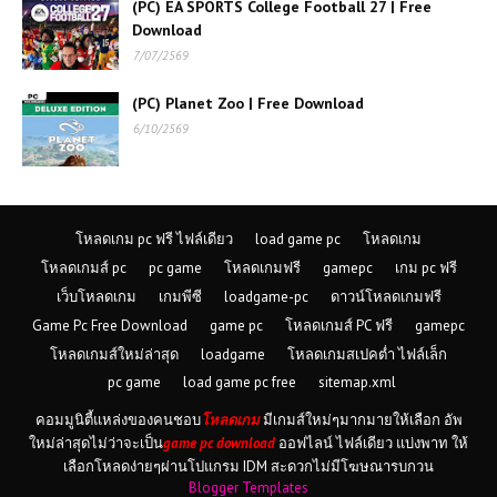
(PC) EA SPORTS College Football 27 | Free
Download
(PC) Assassin's Creed
7/07/2569
IV Black Flag | Free
Download
(PC) Planet Zoo | Free Download
6/10/2569
(PC) Grand
Theft Auto IV
โหลดเกม pc ฟรี ไฟล์เดียว
load game pc
โหลดเกม
(PC) Tom Clancy’s
Splinter Cell Blacklist |
โหลดเกมส์ pc
pc game
โหลดเกมฟรี
gamepc
เกม pc ฟรี
Free Download
เว็บโหลดเกม
เกมพีซี
loadgame-pc
ดาวน์โหลดเกมฟรี
Game Pc Free Download
game pc
โหลดเกมส์ PC ฟรี
gamepc
(PC) Project Motor
โหลดเกมส์ใหม่ล่าสุด
loadgame
โหลดเกมสเปคต่ำ ไฟล์เล็ก
Racing | Free
pc game
load game pc free
sitemap.xml
Download
คอมมูนิตี้แหล่งของคนชอบ
โหลดเกม
มีเกมส์ใหม่ๆมากมายให้เลือก อัพ
ใหม่ล่าสุดไม่ว่าจะเป็น
game pc download
ออฟไลน์ ไฟล์เดียว แบ่งพาท ให้
(PC) Kingdom Come
Deliverance | Free
เลือกโหลดง่ายๆผ่านโปแกรม IDM สะดวกไม่มีโฆษณารบกวน
Download
Blogger Templates