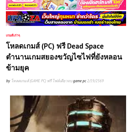
เกมส์เก่าๆ
โหลดเกมส์ (PC) ฟรี Dead Space
ตำนานเกมสยองขวัญไซไฟที่ยังหลอน
ข้ามยุค
by
โหลดเกมส์ (GAME PC) ฟรี ไฟล์เดียวจบ
game pc
2/19/2569