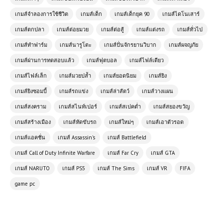
เกมส์จำลองการใช้ชีวิต
เกมส์เด็ก
เกมส์เด็กยุค 90
เกมส์ไดโนเสาร์
เกมส์ตกปลา
เกมส์ต่อยมวย
เกมส์ต่อสู้
เกมส์แต่งรถ
เกมส์ทั่วไป
เกมส์ทำฟาร์ม
เกมส์นารูโตะ
เกมส์ปั่นจักรยานวิบาก
เกมส์ผจญภัย
เกมส์ผ่านการทดสอบแล้ว
เกมส์ฟุตบอล
เกมส์ไฟล์เดียว
เกมส์ไฟล์เล็ก
เกมส์มวยปล้ำ
เกมส์ยอดนิยม
เกมส์ยิง
เกมส์ยิงซอมบี้
เกมส์รถแข่ง
เกมส์ล่าสัตว์
เกมส์วางแผน
เกมส์สงคราม
เกมส์สไนท์เปอร์
เกมส์สเปคต่ำ
เกมส์สยองขวัญ
เกมส์สร้างเมือง
เกมส์หัดขับรถ
เกมส์ใหม่ๆ
เกมส์เอาตัวรอด
เกมส์แอคชั่น
เกมส์ Assassin's
เกมส์ Battlefield
เกมส์ Call of Duty Infinite Warfare
เกมส์ Far Cry
เกมส์ GTA
เกมส์ NARUTO
เกมส์ PS5
เกมส์ The Sims
เกมส์ VR
FIFA
game pc
(PC) Need for Speed
Underground 2 | Free
Download