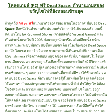
โหลดเกมส์ (PC) ฟรี Dead Space: ตำนานเกมสยอง
ขวัญไซไฟที่ยังหลอนข้ามยุค
ถ้าพูดถึง
เกม pc ฟรี
แนวเอาตัวรอดสยองขวัญในอวกาศ ชื่อของ
Dead
Space
คือหนึ่งในตำนานที่แฟนเกมทั่วโลกยกให้เป็นของจริง เกมนี้
พัฒนาโดย EA Redwood Shores (ภายหลังคือ Visceral Games) และ
เปิดตัวครั้งแรกในปี 2008 ก่อนจะถูกนำมารีเมคใหม่อีกครั้ง พร้อม
กราฟิกและระบบที่ยกระดับขึ้นแบบจัดเต็ม เนื้อเรื่องของ Dead Space
เล่าถึง ไอแซค คลาร์ก วิศวกรยานอวกาศที่เดินทางไปยังยานเหมือง
USG Ishimura เพื่อตรวจสอบเหตุขัดข้อง แต่สิ่งที่เขาพบกลับไม่ใช่แค่
ยานเสียธรรมดา เพราะลูกเรือเกือบทั้งหมดกลายเป็นสิ่งมีชีวิตสยองที่
เรียกว่า “เนโครมอร์ฟ” ผู้เล่นต้องเอาชีวิตรอดท่ามกลางความมืด เสียง
กระซิบหลอน ๆ และบรรยากาศกดดันที่แทบไม่มีช่วงให้พักหายใจ จุด
เด่นของ Dead Space คือระบบการต่อสู้ที่ไม่เหมือนใคร ผู้เล่นต้องยิง
“ตัดแขนขา” ของศัตรูแทนการยิงหัวแบบเกมทั่วไป ทำให้ทุกไฟต์ต้อง
ใช้จังหวะและความแม่นยำแบบจริงจัง นอกจากนี้ UI ในเกมยังถูก
ออกแบบให้แสดงผลผ่านชุดเกราะของไอแซคโดยตรง ไม่มีหน้าจอคั่น
ให้หลุดฟีลเลย เพิ่มความอินแบบสุด ๆ เวอร์ชันรีเมคของ Dead Space
มาพร้อมกราฟิกใหม่ ระบบเสียง 3D และการเล่าเรื่องที่ลึกขึ้น ทำให้
ทั้งแฟนเก่าและผู้เล่นใหม่ได้สัมผัสความหลอนในระดับที่เข้มกว่าเดิม