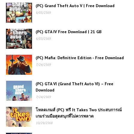
(PC) Grand Theft Auto V | Free Download
6/03/2569
(PC) Battle Realms
| Free Download
(PC) GTA IV Free Download | 21 GB
(PC) METAL GEAR
6/03/2569
SOLID V: GROUND
ZEROES | Free
Download
(PC) Mafia: Definitive Edition - Free Download
7/24/2569
(PC) Assassin’s Creed
Origins | Free
Download
(PC) GTA VI (Grand Theft Auto VI) – Free
Download
(PC) Assassin's Creed
7/24/2569
III Remastered | Free
Download
โหลดเกมส์ (PC) ฟรี It Takes Two ประสบการณ์
เกมร่วมมือสุดสนุกที่ไม่ควรพลาด
(PC) Empire Total
10/29/2568
War – Free
Download