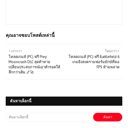
เปิดตลอด 24 ชม.มีทั้ง Games Online และ Game Offline โดยทาง
เราจะเน้นให้โหลดแบบไฟล์เดีวเพื่อประหยัดเวลาและความสะดวก
หากต้องการเกมส์ใดสามารถแจ้งได้เลยครับ
คุณอาจชอบโพสต์เหล่านี้
เก่ากว่า
ใหม่กว่า
โหลดเกมส์ (PC) ฟรี Prey:
โหลดเกมส์ (PC) ฟรี Battlefield 6
Mooncrash DLC สุดท้าทาย
เกมยิงสงครามฟอร์มยักษ์ที่คอ
เปลี่ยนประสบการณ์เอาตัวรอดให้
FPS ห้ามพลาด
ลึกกว่าเดิม 🌌🚀
ค้นหาบล็อกนี้