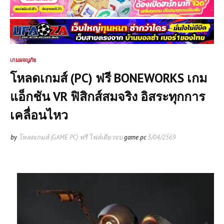
เกมผจญภัย
โหลดเกมส์ (PC) ฟรี BONEWORKS เกม
แอ็กชัน VR ฟิสิกส์สมจริง อิสระทุกการ
เคลื่อนไหว
by
โหลดเกมส์ (GAME PC) ฟรี ไฟล์เดียวจบ
game pc
3/04/2569