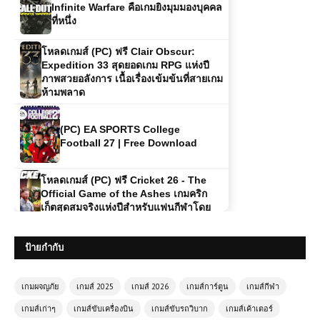
Infinite Warfare คือเกมยิงมุมมองบุคคล
ที่หนึ่ง
โหลดเกมส์ (PC) ฟรี Clair Obscur:
Expedition 33 สุดยอดเกม RPG แห่งปี
ภาพสวยอลังการ เนื้อเรื่องเข้มข้นที่สายเกม
ห้ามพลาด
(PC) EA SPORTS College
Football 27 | Free Download
โหลดเกมส์ (PC) ฟรี Cricket 26 - The
Official Game of the Ashes เกมคริก
เก็ตสุดสมจริงแห่งปีสำหรับแฟนกีฬาโดย
เฉพาะ 🏏🔥
ป้ายกำกับ
โหลดเกมส์ (PC) ฟรี The Witcher 3 สุด
ยอดเกม RPG โลกเปิดระดับตำนานที่เกม
เมอร์ต้องลอง
เกมผจญภัย
เกมส์ 2025
เกมส์ 2026
เกมส์การ์ตูน
เกมส์กีฬา
เกมส์เก่าๆ
เกมส์ขับเครื่องบิน
เกมส์ขับรถวิบาก
เกมส์เค้าเตอร์