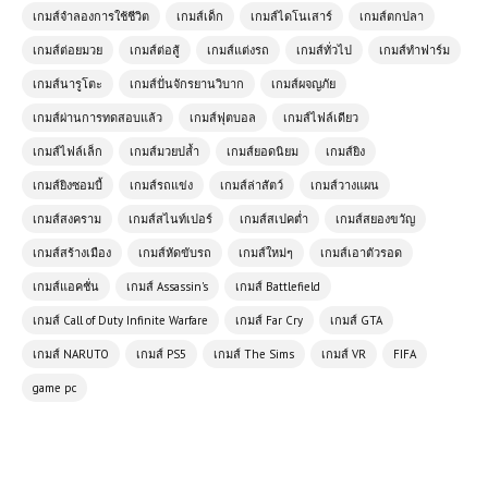
(PC) Black Myth: Wukong Free
เกมส์จำลองการใช้ชีวิต
เกมส์เด็ก
เกมส์ไดโนเสาร์
เกมส์ตกปลา
Download
เกมส์ต่อยมวย
เกมส์ต่อสู้
เกมส์แต่งรถ
เกมส์ทั่วไป
เกมส์ทำฟาร์ม
เกมส์นารูโตะ
เกมส์ปั่นจักรยานวิบาก
เกมส์ผจญภัย
(PC) The Sims 4 | Free
เกมส์ผ่านการทดสอบแล้ว
เกมส์ฟุตบอล
เกมส์ไฟล์เดียว
Download | 82 GB
เกมส์ไฟล์เล็ก
เกมส์มวยปล้ำ
เกมส์ยอดนิยม
เกมส์ยิง
เกมส์ยิงซอมบี้
เกมส์รถแข่ง
เกมส์ล่าสัตว์
เกมส์วางแผน
(PC) SnowRunner | Free
Download
เกมส์สงคราม
เกมส์สไนท์เปอร์
เกมส์สเปคต่ำ
เกมส์สยองขวัญ
เกมส์สร้างเมือง
เกมส์หัดขับรถ
เกมส์ใหม่ๆ
เกมส์เอาตัวรอด
เกมส์แอคชั่น
เกมส์ Assassin's
เกมส์ Battlefield
โหลดเกมส์ (PC) ฟรี Assassin’s
Creed Origins | Free Download
เกมส์ Call of Duty Infinite Warfare
เกมส์ Far Cry
เกมส์ GTA
เกมส์ NARUTO
เกมส์ PS5
เกมส์ The Sims
เกมส์ VR
FIFA
game pc
โหลดเกมส์ (PC) ฟรี Feed and Grow:
Fish – สุดยอดเกมจำลองชีวิตใต้น้ำ