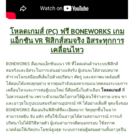
โหลดเกมส์ (PC) ฟรี BONEWORKS เกม
แอ็กชัน VR ฟิสิกส์สมจริง อิสระทุกการ
เคลื่อนไหว
BONEWORKS คือเกมแอ็กชันแนว VR ที่โดดเด่นด้านระบบฟิสิกส์
สมจริงและอิสระในการเล่นอย่างแท้จริง ผู้เล่นจะได้สวมบทบาท
สำรวจโลกเสมือนที่เต็มไปด้วยปริศนา ศัตรู และสภาพแวดล้อมที่
โต้ตอบได้แทบทุกอย่าง หากคุณกำลังมองหาเกมแนวทดลองระบบการ
เคลื่อนไหวและการต่อสู้แบบใหม่ นี่คือหนึ่งในตัวเลือก
โหลดเกมส์
ที่
ไม่ควรมองข้าม เพราะตัวเกมเปิดโอกาสให้ผู้เล่นใช้ร่างกาย แขน ขา
และอาวุธในรูปแบบสมจริงผ่านอุปกรณ์ VR ได้อย่างเต็มที่ จุดแข็งของ
BONEWORKS คือเอนจินฟิสิกส์ที่ละเอียดมาก วัตถุทุกชิ้นในฉาก
สามารถหยิบ จับ ผลัก หรือใช้เป็นอาวุธได้ตามสถานการณ์ การแก้
ปริศนาไม่ได้มีวิธีตายตัว ผู้เล่นสามารถคิดนอกกรอบ ใช้สภาพ
แวดล้อมให้เกิดประโยชน์สูงสุด ระบบการต่อสู้ผสมผสานทั้งอาวุธปืน