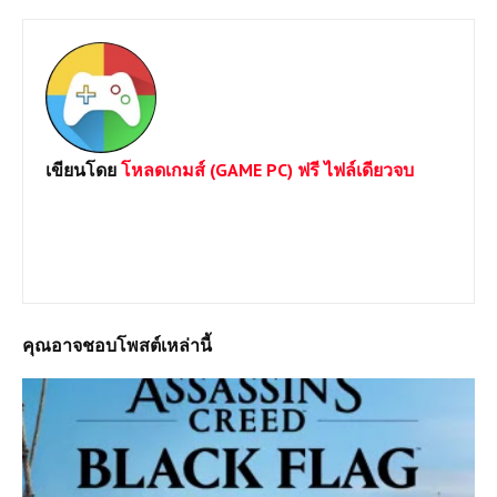
เขียนโดย
โหลดเกมส์ (GAME PC) ฟรี ไฟล์เดียวจบ
ยินดีต้อนรับเข้าสู่เว็บไซต์ Loadgame-pc.com แหล่งโหลดเกมส์พีซี
เปิดตลอด 24 ชม.มีทั้ง Games Online และ Game Offline โดยทาง
เราจะเน้นให้โหลดแบบไฟล์เดีวเพื่อประหยัดเวลาและความสะดวก
หากต้องการเกมส์ใดสามารถแจ้งได้เลยครับ
คุณอาจชอบโพสต์เหล่านี้