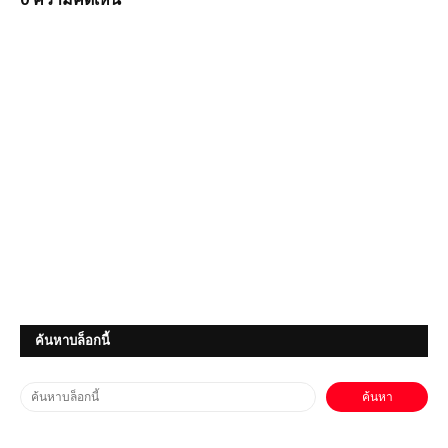
ค้นหาบล็อกนี้
โหลดเกมส์ (PC) ฟรี DRAGON BALL:
Sparking! ZERO เกมต่อสู้พลังไซย่าสุด
มันส์จากจักรวาลดราก้อนบอล
(PC) The Amazing Spider-Man |