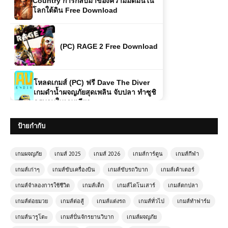
Country การกลับมาของความมืดมนใน
โลกใต้ดิน Free Download
(PC) RAGE 2 Free Download
โหลดเกมส์ (PC) ฟรี Dave The Diver
เกมดำน้ำผจญภัยสุดเพลิน จับปลา ทำซูชิ
ครบจบในเกมเดียว
ป้ายกำกับ
โหลดเกมส์ (PC) ฟรี Thekku Island เกม
เอาชีวิตรอดบนเกาะลึกลับ สร้างฐาน ผจญ
ภัย และเอาตัวรอดสุดท้าทาย
เกมผจญภัย
เกมส์ 2025
เกมส์ 2026
เกมส์การ์ตูน
เกมส์กีฬา
เกมส์เก่าๆ
เกมส์ขับเครื่องบิน
เกมส์ขับรถวิบาก
เกมส์เค้าเตอร์
(PC) Call of Duty: Modern
เกมส์จำลองการใช้ชีวิต
เกมส์เด็ก
เกมส์ไดโนเสาร์
เกมส์ตกปลา
Warfare 3
เกมส์ต่อยมวย
เกมส์ต่อสู้
เกมส์แต่งรถ
เกมส์ทั่วไป
เกมส์ทำฟาร์ม
เกมส์นารูโตะ
เกมส์ปั่นจักรยานวิบาก
เกมส์ผจญภัย
(PC) Halo: Combat Evolved |