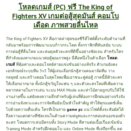
โหลดเกมส์ (PC) ฟรี The King of
Fighters XV เกมต่อสู้สุดมันส์ คอมโบ
เดือด ภาพสวยลื่นไหล
The King of Fighters XV คือภาคล่าสุดของซีรีส์ไฟต์ติ้งระดับตำนานที่
กลับมาพร้อมการพัฒนาแบบก้าวกระโดด ทั้งกราฟิกที่ทันสมัย ระบบ
การต่อสู้ที่ลื่นไหล และสมดุลตัวละครที่ดีขึ้นอย่างชัดเจน สำหรับใคร
ที่กำลังมองหาเกมแนวต่อสู้คุณภาพสูง นี่คือหนึ่งในตัวเลือก
โหลด
เกมส์
ที่คุ้มค่าและตอบโจทย์สายแข่งขันอย่างแท้จริง ตัวเกมยังคง
เอกลักษณ์ระบบทีม 3v3 ให้ผู้เล่นเลือกนักสู้สามคนมาจัดทีม วาง
กลยุทธ์ และสร้างคอมโบสุดโหดเพื่อเอาชนะคู่ต่อสู้
ภาคนี้มีตัวละคร
ให้เลือกมากมาย ทั้งนักสู้ขวัญใจแฟน ๆ และตัวละครใหม่ที่เพิ่มความ
หลากหลายในการเล่น ระบบ MAX Mode และท่าไม้ตายถูกปรับให้ใช้
งานง่ายขึ้น แต่ยังคงความลึกสำหรับผู้เล่นที่ต้องการฝึกฝนอย่างจริงจัง
การอ่านจังหวะและการจัดทีมยังเป็นหัวใจสำคัญ ทำให้ทุกแมตช์เต็ม
ไปด้วยความตื่นเต้น ใครที่เป็นสาย
game pc
แนวไฟต์ติ้งจะสัมผัสได้
ถึงความแตกต่างที่ชัดเจนในด้านความสมูทและการตอบสนองของตัว
ละคร
โหมดการเล่นมีครบทั้ง Story Mode ที่สานต่อเนื้อเรื่องเข้มข้น
Training Mode สำหรับฝึกคอมโบ และ Online Mode ที่เสถียรขึ้น ลด