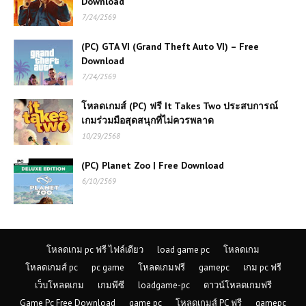
Download
Rally Edge เกมแข่งรถแรลลี่สุดมันส์
สไตล์อาร์เคดย้อนยุคภาพสวยเล่นเพลิน
7/24/2569
(PC) GTA VI (Grand Theft Auto VI) – Free
(PC) theHunter Call of the Wild |
Download
Free Download
7/24/2569
โหลดเกมส์ (PC) ฟรี It Takes Two ประสบการณ์
(PC) HARD BULLET Free
เกมร่วมมือสุดสนุกที่ไม่ควรพลาด
Download เกมยิง VR ฟิสิกส์สุดเดือด
10/29/2568
เล่นมันส์สะใจ
(PC) Planet Zoo | Free Download
โหลดเกมส์ฟรี Crysis (PC) ตำนานเกม
6/10/2569
ยิงกราวด์เบรกเกอร์ ยุคไหนก็ยังคงทรง
พลัง
(PC) One Piece Pirate Warriors 4
โหลดเกม pc ฟรี ไฟล์เดียว
load game pc
โหลดเกม
| Free Download
โหลดเกมส์ pc
pc game
โหลดเกมฟรี
gamepc
เกม pc ฟรี
เว็บโหลดเกม
เกมพีซี
loadgame-pc
ดาวน์โหลดเกมฟรี
Game Pc Free Download
game pc
โหลดเกมส์ PC ฟรี
gamepc