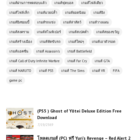
เกมส์ผ่านการทดสอบแล้ว
เกมส์ฟุตบอล
เกมส์ไฟล์เดียว
Free Download | 72 GB
เกมส์ไฟล์เล็ก
เกมส์มวยปล้ำ
เกมส์ยอดนิยม
เกมส์ยิง
เกมส์ยิงซอมบี้
เกมส์รถแข่ง
เกมส์ล่าสัตว์
เกมส์วางแผน
(PC) S.T.A.L.K.E.R. 2: Heart of
Chornoby l Free Download
เกมส์สงคราม
เกมส์สไนท์เปอร์
เกมส์สเปคต่ำ
เกมส์สยองขวัญ
เกมส์สร้างเมือง
เกมส์หัดขับรถ
เกมส์ใหม่ๆ
เกมส์เอาตัวรอด
โหลดเกมส์ (PC) ฟรี Resident Evil 5
เกมส์แอคชั่น
เกมส์ Assassin's
เกมส์ Battlefield
เกมยิงเอาชีวิตรอดสุดมันส์ ผจญภัยใน
เกมส์ Call of Duty Infinite Warfare
เกมส์ Far Cry
เกมส์ GTA
แอฟริกาสุดระทึก
เกมส์ NARUTO
เกมส์ PS5
เกมส์ The Sims
เกมส์ VR
FIFA
โหลดเกมส์ (PC) ฟรี Cricket 26 - The
game pc
Official Game of the Ashes เกมคริก
เก็ตสุดสมจริงแห่งปีสำหรับแฟนกีฬาโดย
เฉพาะ 🏏🔥
โหลดเกมส์ (PC) ฟรี Hello Neighbor 2
(PS5 ) Ghost of Yōtei Deluxe Edition Free
เกมสยองขวัญลอบเร้น สืบความลับเพื่อน
Download
บ้านสุดหลอน 👁️‍🗨️🏚️
7/19/2569
โหลดเกมส์ PC ฟรี Assetto Corsa
โหลดเกมส์ (PC) ฟรี Yuri’s Revenge – Red Alert 2