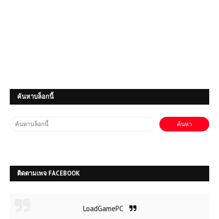
ค้นหาบล็อกนี้
(PC) Car Mechanic Simulator
2021 | Free Download
(PC) Jurassic World Evolution 3
ติดตามเพจ FACEBOOK
| Free Download
LoadGamePC
(PC) Lawn Mowing Simulator |