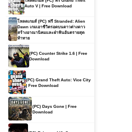
Dawn เกมเอาชีวิตรอดบนดาวต่างดาว
สร้างอาณานิคมและฝ่าฟันอันตรายสุด
ท้าทาย
(PC) Counter Strike 1.6 | Free
Download
(PC) Grand Theft Auto: Vice City
| Free Download
(PC) Days Gone | Free
Download
(PC) Echoes of Yi: Samsara
Free Download