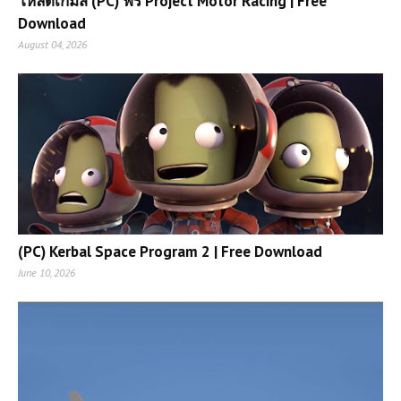
โหลดเกมส์ (PC) ฟรี Project Motor Racing | Free
Download
August 04, 2026
(PC) Kerbal Space Program 2 | Free Download
June 10, 2026