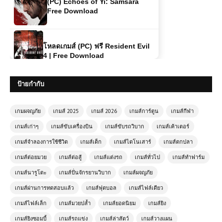
โหลดเกมส์ (PC) ฟรี Resident Evil
4 | Free Download
(PC) Lawn Mowing Simulator |
Free Download
ป้ายกำกับ
โหลดเกมส์ (PC) ฟรี Terminus: Zombie
Survivors เกมเอาชีวิตรอดฝ่าดงซอมบี้สุด
เข้มข้น วางแผนทุกก้าวเพื่อมีชีวิตรอด
เกมผจญภัย
เกมส์ 2025
เกมส์ 2026
เกมส์การ์ตูน
เกมส์กีฬา
เกมส์เก่าๆ
เกมส์ขับเครื่องบิน
เกมส์ขับรถวิบาก
เกมส์เค้าเตอร์
โหลดเกมส์ (PC) ฟรี Hollow Knight
เกมผจญภัยใต้ดินสุดดาร์ค ท้าทายทุกสกิ
เกมส์จำลองการใช้ชีวิต
เกมส์เด็ก
เกมส์ไดโนเสาร์
เกมส์ตกปลา
ลการเล่น 🐛🗡️
เกมส์ต่อยมวย
เกมส์ต่อสู้
เกมส์แต่งรถ
เกมส์ทั่วไป
เกมส์ทำฟาร์ม
เกมส์นารูโตะ
เกมส์ปั่นจักรยานวิบาก
เกมส์ผจญภัย
(PC) Call of Duty: Modern
เกมส์ผ่านการทดสอบแล้ว
เกมส์ฟุตบอล
เกมส์ไฟล์เดียว
Warfare 3
เกมส์ไฟล์เล็ก
เกมส์มวยปล้ำ
เกมส์ยอดนิยม
เกมส์ยิง
โหลดเกมส์ (PC) ฟรี Clair Obscur:
เกมส์ยิงซอมบี้
เกมส์รถแข่ง
เกมส์ล่าสัตว์
เกมส์วางแผน