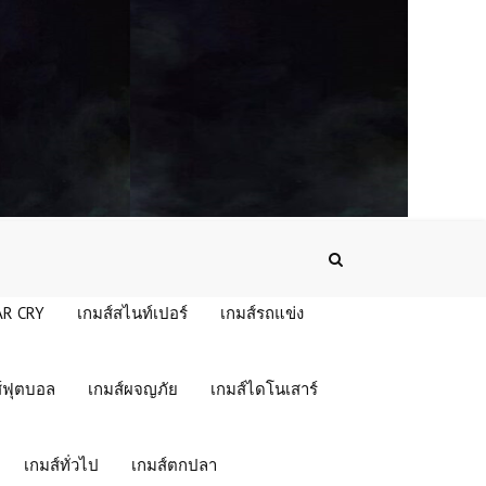
AR CRY
เกมส์สไนท์เปอร์
เกมส์รถแข่ง
์ฟุตบอล
เกมส์ผจญภัย
เกมส์ไดโนเสาร์
เกมส์ทั่วไป
เกมส์ตกปลา