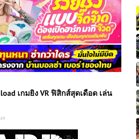
ad เกมยิง VR ฟิสิกส์สุดเดือด เล่น
569