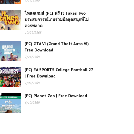
7/24/2569
(PC) The Sims Legacy
Collection Free Download
โหลดเกมส์ (PC) ฟรี It Takes Two
ประสบการณ์เกมร่วมมือสุดสนุกที่ไม่
ควรพลาด
โหลดเกมส์ (PC) ฟรี Stranded: Alien
Dawn เกมเอาชีวิตรอดบนดาวต่างดาว
10/29/2568
สร้างอาณานิคมและฝ่าฟันอันตรายสุด
ท้าทาย
(PC) GTA VI (Grand Theft Auto VI) –
Free Download
7/24/2569
(PC) Farmer’s Life เกมจำลอง
ชีวิตชาวนา
(PC) EA SPORTS College Football 27
| Free Download
(PC) Naruto X Boruto: Ultimate
7/07/2569
Ninja Storm Connections | Free
Download
(PC) Planet Zoo | Free Download
6/10/2569
โหลดเกมส์ (PC) ฟรี Far Cry 4 |
Free Download