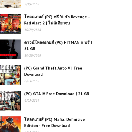
โหลดเกมส์ (PC) Assassin's Creed
7/19/2569
IV Black Flag | Free Download
โหลดเกมส์ (PC) ฟรี Yuri’s Revenge –
Red Alert 2 | ไฟล์เดียวจบ
(PC) HARD BULLET Free
10/29/2568
Download เกมยิง VR ฟิสิกส์สุดเดือด
เล่นมันส์สะใจ
ดาวน์โหลดเกมส์ (PC) HITMAN 3 ฟรี |
51 GB
โหลดเกมส์ (PC) ฟรี Pathologic 2 เกม
10/29/2568
เอาชีวิตรอดเชิงจิตวิทยาสุดกดดัน เรื่อง
ราวลึกลับในเมืองต้องคำสาป
(PC) Grand Theft Auto V | Free
Download
6/03/2569
(PC) Car Mechanic Simulator
2018 | Free Download
(PC) GTA IV Free Download | 21 GB
6/03/2569
(PC) Tom Clancy’s Splinter Cell:
Chaos Theory – Free Download
โหลดเกมส์ (PC) Mafia: Definitive
Edition - Free Download