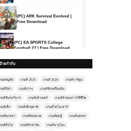
(PC) ARK Survival Evolved |
Free Download
(PC) EA SPORTS College
Football 27 | Free Download
(PC) MudRunner | Free
Download
ป้ายกำกับ
กมผจญภัย
เกมส์ 2025
เกมส์ 2026
เกมส์การ์ตูน
(PC) One Piece Pirate Warriors 4
| Free Download
กมส์กีฬา
เกมส์เก่าๆ
เกมส์ขับเครื่องบิน
กมส์ขับรถวิบาก
เกมส์เค้าเตอร์
เกมส์จำลองการใช้ชีวิต
กมส์เด็ก
เกมส์เด็กยุค 90
เกมส์ไดโนเสาร์
(PC) Call of Duty: Modern
Warfare 3
กมส์ตกปลา
เกมส์ต่อยมวย
เกมส์ต่อสู้
เกมส์แต่งรถ
กมส์ทั่วไป
เกมส์ทำฟาร์ม
เกมส์นารูโตะ