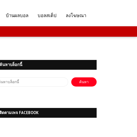
บ้านผลบอล
บอลสเต็ป
ลงโฆษณา
(PC) Farming Simulator 22 |
Free Download
ค้นหาบล็อกนี้
โหลดเกมส์ (PC) ฟรี Need for Speed
Underground 2 การแข่งรถใต้ดิน
โหลดเกมส์ (PC) ฟรี Tactic Boxing
ติดตามเพจ FACEBOOK
2026 เกมต่อยมวยเชิงกลยุทธ์แห่งยุค
ใหม่