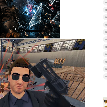
เ
เ
เ
เ
เ
เ
เ
เ
เ
เ
เ