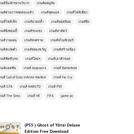
(PC) Call of Duty Modern Warfare
กมส์ปั่นจักรยานวิบาก
เกมส์ผจญภัย
2 | Free Download
กมส์ผ่านการทดสอบแล้ว
เกมส์ฟุตบอล
เกมส์ไฟล์เดียว
กมส์ไฟล์เล็ก
เกมส์มวยปล้ำ
เกมส์ยอดนิยม
เกมส์ยิง
โหลดเกมส์ (PC) ฟรี Clair Obscur:
Expedition 33 สุดยอดเกม RPG แห่งปี
กมส์ยิงซอมบี้
เกมส์รถแข่ง
เกมส์ล่าสัตว์
ภาพสวยอลังการ เนื้อเรื่องเข้มข้นที่สายเกม
กมส์วางแผน
เกมส์สงคราม
เกมส์สไนท์เปอร์
ห้ามพลาด
กมส์สเปคต่ำ
เกมส์สยองขวัญ
เกมส์สร้างเมือง
(PC) Assassin’s Creed Odyssey |
กมส์หัดขับรถ
เกมส์ใหม่ๆ
เกมส์เอาตัวรอด
Free Download
กมส์แอคชั่น
เกมส์ Assassin's
เกมส์ Battlefield
กมส์ Call of Duty Infinite Warfare
เกมส์ Far Cry
โหลดเกมส์ (PC) ฟรี The Callisto
Protocol เกมสยองขวัญเอาชีวิตรอดสุด
กมส์ GTA
เกมส์ NARUTO
เกมส์ PS5
หลอนบนดาวเคราะห์มืด
กมส์ The Sims
เกมส์ VR
FIFA
game pc
โหลดเกมส์ (PC) ฟรี The Witcher 3 สุด
ยอดเกม RPG โลกเปิดระดับตำนานที่เกม
เมอร์ต้องลอง
(PS5 ) Ghost of Yōtei Deluxe
Edition Free Download