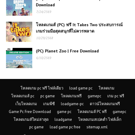
Download
(PC) Forza Horizon 4 | Free
Download
7/24/2569
โหลดเกมส์ (PC) ฟรี It Takes Two ประสบการณ์
เกมร่วมมือสุดสนุกที่ไม่ควรพลาด
(PC) Brick Rigs | Free
Download
10/29/2568
(PC) Planet Zoo | Free Download
6/10/2569
(PC) Naruto: Ultimate Ninja Storm
Free Download | 6.2 GB
(PC) Left 4 Dead 2 | Free
โหลดเกม pc ฟรี ไฟล์เดียว
load game pc
โหลดเกม
Download
โหลดเกมส์ pc
pc game
โหลดเกมฟรี
gamepc
เกม pc ฟรี
เว็บโหลดเกม
เกมพีซี
loadgame-pc
ดาวน์โหลดเกมฟรี
Game Pc Free Download
game pc
โหลดเกมส์ PC ฟรี
gamepc
(PC) Gold Rush: The Game |
Free Download
โหลดเกมส์ใหม่ล่าสุด
loadgame
โหลดเกมสเปคต่ำ ไฟล์เล็ก
pc game
load game pc free
sitemap.xml