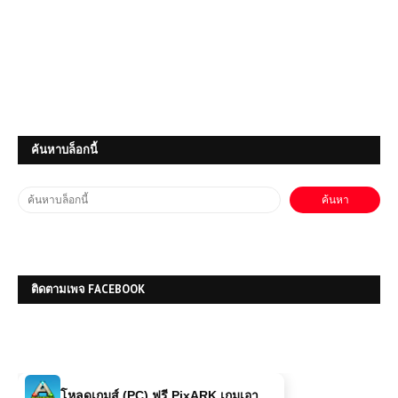
โหลดเกมส์ (PC) ฟรี Resident Evil
4 | Free Download
ค้นหาบล็อกนี้
(PC) Tom Clancy’s Ghost Recon
Wildlands Free Download
โหลดเกมส์ (PC) ฟรี The Callisto
Protocol เกมสยองขวัญเอาชีวิตรอดสุด
หลอนบนดาวเคราะห์มืด
ติดตามเพจ FACEBOOK
โหลดเกมส์ (PC) ฟรี PixARK เกมเอา
ชีวิตรอดผจญภัยโลกบล็อกสุดแฟนตาซี
เล่นฟรีบนคอม