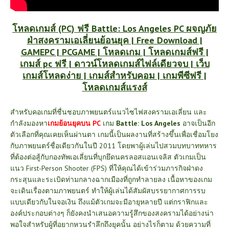
โหลดเกมส์ (PC) ฟรี Battle: Los Angeles PC ผจญภัย
ฝ่าสงครามเอเลี่ยนย้อนยุค | Free Download |
GAMEPC | PCGAME | โหลดเกม | โหลดเกมส์ฟรี |
เกมส์ pc ฟรี | ดาวน์โหลดเกมส์ไฟล์เดียวจบ | เว็บ
เกมส์โหลดง่าย | เกมส์สำหรับคอม | เกมพีซีฟรี |
โหลดเกมส์แรงส์
สำหรับคอเกมที่ชื่นชอบภาพยนตร์แนวไซไฟสงครามเอเลี่ยน และ
กำลังมองหา
เกมย้อนยุคบน PC
เกม
Battle: Los Angeles
อาจเป็นอีก
ตัวเลือกที่คุณเคยเห็นผ่านตา เกมนี้เป็นผลงานที่สร้างขึ้นเพื่อเชื่อมโยง
กับภาพยนตร์ชื่อเดียวกันในปี 2011 โดยพาผู้เล่นไปสวมบทบาททหาร
ที่ต้องต่อสู้กับกองทัพเอเลี่ยนที่บุกยึดนครลอสแอนเจลิส
ตัวเกมเป็น
แนว First-Person Shooter (FPS) ที่ให้คุณได้เข้าร่วมภารกิจฝ่าดง
กระสุนและระเบิดท่ามกลางฉากเมืองที่ถูกทำลายลง เนื้อหาของเกม
จะเดินเรื่องตามภาพยนตร์ ทำให้ผู้เล่นได้สัมผัสบรรยากาศการรบ
แบบเดียวกับในจอเงิน ถึงแม้ตัวเกมจะมีอายุหลายปี แต่กราฟิกและ
องค์ประกอบต่างๆ ก็ยังคงนำเสนอความรู้สึกของสงครามได้อย่างน่า
พอใจสำหรับผู้ที่อยากหวนรำลึกถึงยุคนั้น
อย่างไรก็ตาม ด้วยความที่