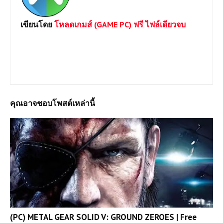
เขียนโดย
โหลดเกมส์ (GAME PC) ฟรี ไฟล์เดียวจบ
ยินดีต้อนรับเข้าสู่เว็บไซต์ Loadgame-pc.com แหล่งโหลดเกมส์พีซี
เปิดตลอด 24 ชม.มีทั้ง Games Online และ Game Offline โดยทาง
เราจะเน้นให้โหลดแบบไฟล์เดีวเพื่อประหยัดเวลาและความสะดวก
หากต้องการเกมส์ใดสามารถแจ้งได้เลยครับ
คุณอาจชอบโพสต์เหล่านี้
(PC) METAL GEAR SOLID V: GROUND ZEROES | Free