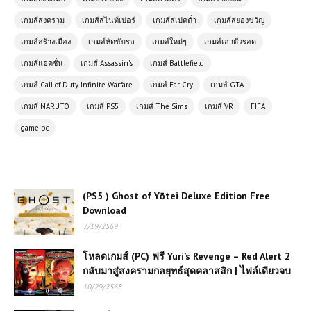
(PS5 ) Ghost of Yōtei Deluxe
เกมส์สงคราม
เกมส์สไนท์เปอร์
เกมส์สเปคต่ำ
เกมส์สยองขวัญ
Edition Free Download
เกมส์สร้างเมือง
เกมส์หัดขับรถ
เกมส์ใหม่ๆ
เกมส์เอาตัวรอด
เกมส์แอคชั่น
เกมส์ Assassin's
เกมส์ Battlefield
(PC) Battlefield 1| Free
Download
เกมส์ Call of Duty Infinite Warfare
เกมส์ Far Cry
เกมส์ GTA
เกมส์ NARUTO
เกมส์ PS5
เกมส์ The Sims
เกมส์ VR
FIFA
game pc
(PC) Naruto Shippuden: Ultimate
Ninja Storm 4 | Free Download
(PS5 ) Ghost of Yōtei Deluxe Edition Free
(PC) SnowRunner | Free
Download
Download
7/19/2569
โหลดเกมส์ (PC) ฟรี Yuri’s Revenge – Red Alert 2
โหลดเกมส์ (PC) ฟรี Feed and Grow:
กลับมาสู่สงครามกลยุทธ์สุดคลาสสิก | ไฟล์เดียวจบ
Fish – สุดยอดเกมจำลองชีวิตใต้น้ำ
10/29/2568