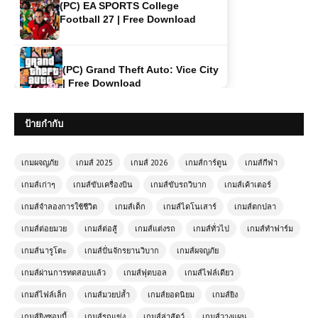
(PC) Grand Theft Auto: Vice City
| Free Download
(PC) Black Myth: Wukong Free
Download
ป้ายกำกับ
(PC) Call of Duty: Modern
Warfare 3
เกมผจญภัย
เกมส์ 2025
เกมส์ 2026
เกมส์การ์ตูน
เกมส์กีฬา
เกมส์เก่าๆ
เกมส์ขับเครื่องบิน
เกมส์ขับรถวิบาก
เกมส์เค้าเตอร์
(PC) Creed: Rise to Glory | Free
เกมส์จำลองการใช้ชีวิต
เกมส์เด็ก
เกมส์ไดโนเสาร์
เกมส์ตกปลา
Download
เกมส์ต่อยมวย
เกมส์ต่อสู้
เกมส์แต่งรถ
เกมส์ทั่วไป
เกมส์ทำฟาร์ม
เกมส์นารูโตะ
เกมส์ปั่นจักรยานวิบาก
เกมส์ผจญภัย
(PC) Jurassic World Evolution 3
เกมส์ผ่านการทดสอบแล้ว
เกมส์ฟุตบอล
เกมส์ไฟล์เดียว
| Free Download
เกมส์ไฟล์เล็ก
เกมส์มวยปล้ำ
เกมส์ยอดนิยม
เกมส์ยิง
เกมส์ยิงซอมบี้
เกมส์รถแข่ง
เกมส์ล่าสัตว์
เกมส์วางแผน