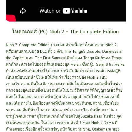
โหลดเกมส์ (PC) Nioh 2 – The Complete Edition
Nioh 2: Complete Edition ประกอบด้วยเนื้อหาทั้งหมดจาก Nioh 2
พร้อมกับส่วนขยาย DLC ทั้ง 3 ตัว, The Tengu's Disciple, Darkness in
the Capital และ The First Samurai ศิษย์ของ Tengu ศิษย์ของ Tengu
พาตัวละครเอกไปยังจุดสิ้นสุดของยุค Heian ซึ่งกลุ่ม Genji และ Heike
กำลังแข่งขันกันอย่างไร้ความปรานี สัมผัสประสบการณ์การต่อสู้ที่
เป็นเสมือนบทนำซึ่งเผยให้เห็นว่าเรื่องราวของ Nioh 2 เป็น
อย่างไร
ความมืดในเมืองหลวงความมืดในเมืองหลวงเกิดขึ้นในช่วง
กลางของยุคเฮอันซึ่งเป็นจุดหนึ่งในประวัติศาสตร์ที่วิญญาณชั่วร้าย
และโยไคออกอาละวาดทั่วญี่ปุ่น ตัวเอกถูกนำกลับไปยังช่วงเวลานี้
และเดินทางไปยังเมืองหลวงที่ซึ่งพวกเขาจะค้นพบความเชื่อมโยง
ระหว่างอดีตที่ห่างไกลกว่าเดิมและช่วงเวลาปัจจุบันที่พวกเขามา
ซามูไรคนแรกซามูไรคนแรกนำตัวเอกไปสู่Suzuka Pass ในช่วง จุด
เริ่มต้นของยุคเฮอัน ในยอดการขยายตัวที่ 3 ของ Nioh 2 วีรชนที่
ตัวเอกของเรื่องอีกครั้งจะเผชิญหน้ากับความซวย, Otakemaru ของ