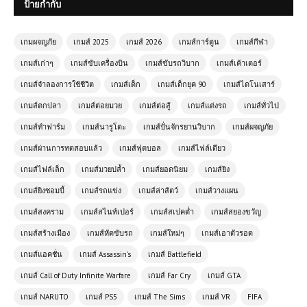
(PC) Tom Clancy’s Splinter Cell:
ป้ายกำกับ
Chaos Theory – Free Download
เกมผจญภัย
เกมส์ 2025
เกมส์ 2026
เกมส์การ์ตูน
เกมส์กีฬา
เกมส์เก่าๆ
เกมส์ขับเครื่องบิน
เกมส์ขับรถวิบาก
เกมส์เค้าเตอร์
(PC) Madden NFL 20 | Free
Download บน PC
เกมส์จำลองการใช้ชีวิต
เกมส์เด็ก
เกมส์เด็กยุค 90
เกมส์ไดโนเสาร์
เกมส์ตกปลา
เกมส์ต่อยมวย
เกมส์ต่อสู้
เกมส์แต่งรถ
เกมส์ทั่วไป
(PC) theHunter Call of the Wild |
เกมส์ทำฟาร์ม
เกมส์นารูโตะ
เกมส์ปั่นจักรยานวิบาก
เกมส์ผจญภัย
Free Download
เกมส์ผ่านการทดสอบแล้ว
เกมส์ฟุตบอล
เกมส์ไฟล์เดียว
เกมส์ไฟล์เล็ก
เกมส์มวยปล้ำ
เกมส์ยอดนิยม
เกมส์ยิง
โหลดเกมส์ (PC) ฟรี Grounded เกมเอา
เกมส์ยิงซอมบี้
เกมส์รถแข่ง
เกมส์ล่าสัตว์
เกมส์วางแผน
ชีวิตรอดไซส์จิ๋ว ผจญภัยโลกสวนหลัง
บ้านสุดอันตราย 🐜🌿
เกมส์สงคราม
เกมส์สไนท์เปอร์
เกมส์สเปคต่ำ
เกมส์สยองขวัญ
เกมส์สร้างเมือง
เกมส์หัดขับรถ
เกมส์ใหม่ๆ
เกมส์เอาตัวรอด
(PC) Tom Clancy’s Ghost Recon
เกมส์แอคชั่น
เกมส์ Assassin's
เกมส์ Battlefield
Wildlands Free Download
เกมส์ Call of Duty Infinite Warfare
เกมส์ Far Cry
เกมส์ GTA
เกมส์ NARUTO
เกมส์ PS5
เกมส์ The Sims
เกมส์ VR
FIFA
โหลดเกมส์ (PC) ฟรี Pathologic 2 เกม