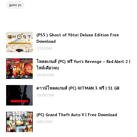
เอาชีวิตรอดเชิงจิตวิทยาสุดกดดัน เรื่อง
game pc
ราวลึกลับในเมืองต้องคำสาป
(PC) Car Mechanic Simulator
(PS5 ) Ghost of Yōtei Deluxe Edition Free
2018 | Free Download
Download
7/19/2569
(PS5 ) Ghost of Yōtei Deluxe
โหลดเกมส์ (PC) ฟรี Yuri’s Revenge – Red Alert 2 |
Edition Free Download
ไฟล์เดียวจบ
10/29/2568
โหลดเกมส์ (PC) ฟรี Carmageddon:
Rogue Shift เกมแข่งรถสายทำลายสุด
ดาวน์โหลดเกมส์ (PC) HITMAN 3 ฟรี | 51 GB
มันส์ เล่นฟรีครบทุกความเดือด 🚗💥
10/29/2568
โหลดเกมส์ (PC) ฟรี UMIGARI | ウミガ
(PC) Grand Theft Auto V | Free Download
リ เกมสยองขวัญเอาชีวิตรอดใต้ทะเลสุด
หลอนที่คุณต้องลอง
6/03/2569
โหลดเกมส์ (PC) ฟรี Invincible VS เกม