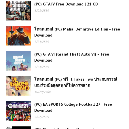
(PC) GTA IV Free Download | 21 GB
ต่อสู้ซูเปอร์ฮีโร่สุดเดือด เล่นฟรี ภาพโหด
แอ็กชันมันส์สะใจ 💥🔥
6/03/2569
(PC) Assassin’s Creed Odyssey |
โหลดเกมส์ (PC) Mafia: Definitive Edition - Free
Free Download
Download
7/24/2569
(PC) GTA VI (Grand Theft Auto VI) – Free
(PC) Counter Strike 1.6 | Free
Download
Download
7/24/2569
(PC) METAL GEAR SOLID V:
โหลดเกมส์ (PC) ฟรี It Takes Two ประสบการณ์
GROUND ZEROES | Free
เกมร่วมมือสุดสนุกที่ไม่ควรพลาด
Download
10/29/2568
(PC) EA SPORTS College Football 27 | Free
(PC) Naruto: Ultimate Ninja Storm
Download
Free Download | 6.2 GB
7/07/2569