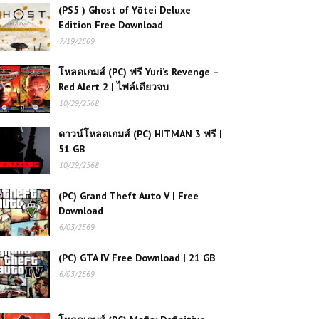
(PC) FIFA 16 | Free
(PS5 ) Ghost of Yōtei Deluxe
Download
Edition Free Download
7/19/2569
โหลดเกมส์ (PC) ฟรี Grounded เกมเอา
โหลดเกมส์ (PC) ฟรี Yuri’s Revenge –
ชีวิตรอดไซส์จิ๋ว ผจญภัยโลกสวนหลัง
Red Alert 2 | ไฟล์เดียวจบ
บ้านสุดอันตราย 🐜🌿
10/29/2568
โหลดเกมส์ (PC) ฟรี Arma 3
ดาวน์โหลดเกมส์ (PC) HITMAN 3 ฟรี |
ประสบการณ์สงครามสมจริงบนเกาะ
51 GB
แห่งเอเชีย
10/29/2568
(PC) Grand Theft Auto V | Free
(PC) The Sims Legacy
Download
Collection Free Download
6/03/2569
โหลดเกมส์ (PC) ฟรี The Witcher 3 สุด
(PC) GTA IV Free Download | 21 GB
ยอดเกม RPG โลกเปิดระดับตำนานที่เกม
6/03/2569
เมอร์ต้องลอง