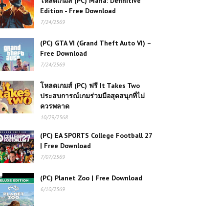
โหลดเกมส์ (PC) Mafia: Definitive
(PC) Gold Rush: The Game |
Edition - Free Download
Free Download
7/24/2569
(PC) GTA VI (Grand Theft Auto VI) –
(PC) Yakuza 4 Remastered |
Free Download
Free Download
7/24/2569
โหลดเกมส์ (PC) ฟรี It Takes Two
(PC) SnowRunner | Free
ประสบการณ์เกมร่วมมือสุดสนุกที่ไม่
Download
ควรพลาด
10/29/2568
(PC) EA SPORTS College Football 27
(PC) Naruto Shippuden: Ultimate
| Free Download
Ninja Storm 4 | Free Download
7/07/2569
(PC) Planet Zoo | Free Download
(PC) Call of Duty Modern Warfare
6/10/2569
2 | Free Download