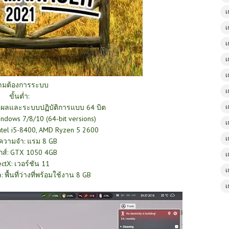
เ
เ
เ
เ
เ
ามต้องการระบบ
เ
ขั้นต่ำ:
ผลและระบบปฏิบัติการแบบ 64 บิต
เ
ndows 7/8/10 (64-bit versions)
เ
tel i5-8400, AMD Ryzen 5 2600
เ
ความจำ: แรม 8 GB
กส์: GTX 1050 4GB
เ
ectX: เวอร์ชัน 11
เ
 พื้นที่ว่างที่พร้อมใช้งาน 8 GB
เ