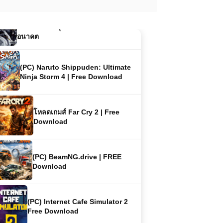
แอ็กชันไซไฟสุดล้ำ กราฟิกอลังการแห่ง
อนาคต
(PC) Naruto Shippuden: Ultimate
Ninja Storm 4 | Free Download
โหลดเกมส์ Far Cry 2 | Free
Download
(PC) BeamNG.drive | FREE
Download
(PC) Internet Cafe Simulator 2
Free Download
(PC) Naruto X Boruto: Ultimate