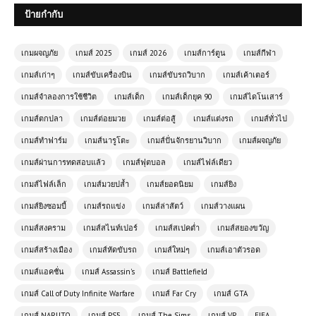
ป้ายกำกับ
(PC) Yakuza 4 Remastered |
Free Download
เกมผจญภัย
เกมส์ 2025
เกมส์ 2026
เกมส์การ์ตูน
เกมส์กีฬา
เกมส์เก่าๆ
เกมส์ขับเครื่องบิน
เกมส์ขับรถวิบาก
เกมส์เค้าเตอร์
(PC) Forza Horizon 4 | Free
เกมส์จำลองการใช้ชีวิต
เกมส์เด็ก
เกมส์เด็กยุค 90
เกมส์ไดโนเสาร์
Download
เกมส์ตกปลา
เกมส์ต่อยมวย
เกมส์ต่อสู้
เกมส์แต่งรถ
เกมส์ทั่วไป
เกมส์ทำฟาร์ม
เกมส์นารูโตะ
เกมส์ปั่นจักรยานวิบาก
เกมส์ผจญภัย
(PC) Tom Clancy’s Ghost Recon
เกมส์ผ่านการทดสอบแล้ว
เกมส์ฟุตบอล
เกมส์ไฟล์เดียว
Wildlands Free Download
เกมส์ไฟล์เล็ก
เกมส์มวยปล้ำ
เกมส์ยอดนิยม
เกมส์ยิง
เกมส์ยิงซอมบี้
เกมส์รถแข่ง
เกมส์ล่าสัตว์
เกมส์วางแผน
(PC) Call of Duty Ghosts | Free
Download
เกมส์สงคราม
เกมส์สไนท์เปอร์
เกมส์สเปคต่ำ
เกมส์สยองขวัญ
เกมส์สร้างเมือง
เกมส์หัดขับรถ
เกมส์ใหม่ๆ
เกมส์เอาตัวรอด
โหลดเกมส์ (PC) ฟรี MEDAL OF
เกมส์แอคชั่น
เกมส์ Assassin's
เกมส์ Battlefield
HONOR WARFIGHTER | สงคราม
เกมส์ Call of Duty Infinite Warfare
เกมส์ Far Cry
เกมส์ GTA
ทหาร | Free Download
เกมส์ NARUTO
เกมส์ PS5
เกมส์ The Sims
เกมส์ VR
FIFA