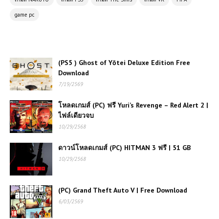
game pc
(PC) Call of Duty: Modern
Warfare 3
(PC) HARD BULLET Free
(PS5 ) Ghost of Yōtei Deluxe Edition Free
Download เกมยิง VR ฟิสิกส์สุดเดือด
Download
เล่นมันส์สะใจ
7/19/2569
โหลดเกมส์ (PC) ฟรี Yuri’s Revenge – Red Alert 2 |
(PC) One Piece Pirate Warriors 4
ไฟล์เดียวจบ
| Free Download
10/29/2568
โหลดเกมส์ (PC) ฟรี Super Woden:
ดาวน์โหลดเกมส์ (PC) HITMAN 3 ฟรี | 51 GB
Rally Edge เกมแข่งรถแรลลี่สุดมันส์
10/29/2568
สไตล์อาร์เคดย้อนยุคภาพสวยเล่นเพลิน
(PC) Grand Theft Auto V | Free Download
(PC) FIFA 16 | Free
6/03/2569
Download