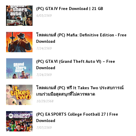
(PC) GTA IV Free Download | 21 GB
(PC) EA SPORTS College
6/03/2569
Football 27 | Free Download
โหลดเกมส์ (PC) Mafia: Definitive Edition - Free
โหลดเกมส์ (PC) ฟรี Hitman:
Download
Absolution เกมนักฆ่ามืออาชีพภารกิจ
ลอบสังหารสุดเข้มข้น
7/24/2569
(PC) GTA VI (Grand Theft Auto VI) – Free
โหลดเกมส์ (PC) ฟรี Call of Duty:
Download
Infinite Warfare คือเกมยิงมุมมองบุคคล
ที่หนึ่ง
7/24/2569
โหลดเกมส์ (PC) ฟรี It Takes Two ประสบการณ์
โหลดเกมส์ PC ฟรี Life is Strange 2
เกมร่วมมือสุดสนุกที่ไม่ควรพลาด
การผจญภัยสุดเข้มข้นที่เต็มไปด้วย
10/29/2568
อารมณ์และการตัดสินใจ
(PC) EA SPORTS College Football 27 | Free
Download
(PC) Black Myth: Wukong Free
Download
7/07/2569