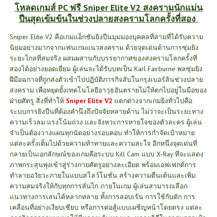
โหลดเกมส์ PC ฟรี Sniper Elite V2 สงครามนักแม่น
ปืนสุดเข้มข้นในช่วงปลายสงครามโลกครั้งที่สอง
Sniper Elite V2 คือเกมแอ็กชันยิงปืนมุมมองบุคคลที่สามที่ได้รับความ
นิยมอย่างมากจากแฟนเกมแนวสงคราม ด้วยจุดเด่นด้านการซุ่มยิง
ระยะไกลที่สมจริง ผสมผสานกับบรรยากาศของสงครามโลกครั้งที่
สองได้อย่างยอดเยี่ยม ผู้เล่นจะได้รับบทเป็น Karl Fairburne พลซุ่มยิง
ฝีมือฉกาจที่ถูกส่งตัวเข้าไปปฏิบัติภารกิจลับในกรุงเบอร์ลินช่วงปลาย
สงคราม เพื่อหยุดยั้งเทคโนโลยีอาวุธอันตรายไม่ให้ตกไปอยู่ในมือของ
ฝ่ายศัตรู สิ่งที่ทำให้
Sniper Elite V2
แตกต่างจากเกมยิงทั่วไปคือ
ระบบการยิงปืนที่ต้องคำนึงถึงปัจจัยหลายด้าน ไม่ว่าจะเป็นระยะทาง
ความเร็วลม แรงโน้มถ่วง และจังหวะการหายใจของตัวละคร ผู้เล่น
จำเป็นต้องวางแผนทุกนัดอย่างรอบคอบ ทำให้การกำจัดเป้าหมาย
แต่ละครั้งเต็มไปด้วยความท้าทายและความสะใจ อีกหนึ่งจุดเด่นที่
กลายเป็นเอกลักษณ์ของเกมคือระบบ Kill Cam แบบ X-Ray ที่จะแสดง
ภาพกระสุนพุ่งเข้าสู่ร่างกายศัตรูอย่างละเอียด พร้อมเอฟเฟกต์การ
ทำลายอวัยวะภายในแบบสโลว์โมชั่น สร้างความตื่นเต้นและเพิ่ม
ความสมจริงให้กับทุกการลั่นไก ภายในเกม ผู้เล่นสามารถเลือก
แนวทางการเล่นได้หลากหลาย ทั้งการลอบเร้น การใช้กับดัก การ
เคลื่อนที่อย่างเงียบเชียบ หรือการต่อสู้แบบเผชิญหน้าโดยตรง แต่ละ