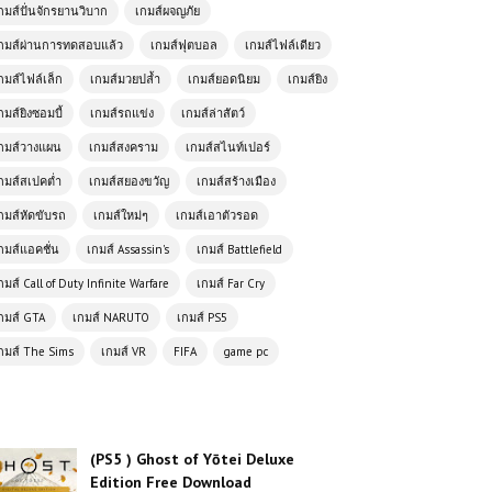
กมส์ปั่นจักรยานวิบาก
เกมส์ผจญภัย
โหลดเกมส์ (PC) ฟรี Assassin’s
กมส์ผ่านการทดสอบแล้ว
เกมส์ฟุตบอล
เกมส์ไฟล์เดียว
Creed Origins | Free Download
กมส์ไฟล์เล็ก
เกมส์มวยปล้ำ
เกมส์ยอดนิยม
เกมส์ยิง
กมส์ยิงซอมบี้
เกมส์รถแข่ง
เกมส์ล่าสัตว์
โหลดเกมส์ PC ฟรี Life is Strange 2
การผจญภัยสุดเข้มข้นที่เต็มไปด้วย
กมส์วางแผน
เกมส์สงคราม
เกมส์สไนท์เปอร์
อารมณ์และการตัดสินใจ
กมส์สเปคต่ำ
เกมส์สยองขวัญ
เกมส์สร้างเมือง
กมส์หัดขับรถ
เกมส์ใหม่ๆ
เกมส์เอาตัวรอด
(PC ) Zombie Army Trilogy |
กมส์แอคชั่น
เกมส์ Assassin's
เกมส์ Battlefield
Free Download
กมส์ Call of Duty Infinite Warfare
เกมส์ Far Cry
กมส์ GTA
เกมส์ NARUTO
เกมส์ PS5
(PC) Car Mechanic Simulator
2021 | Free Download
กมส์ The Sims
เกมส์ VR
FIFA
game pc
(PC) Creed: Rise to Glory | Free
Download
(PS5 ) Ghost of Yōtei Deluxe
Edition Free Download