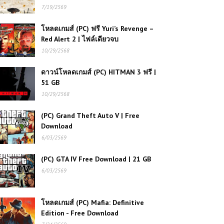
7/19/2569
(PC) S.T.A.L.K.E.R. 2: Heart of
Chornoby l Free Download
โหลดเกมส์ (PC) ฟรี Yuri’s Revenge –
Red Alert 2 | ไฟล์เดียวจบ
10/29/2568
(PC) Farmer’s Life เกมจำลอง
ชีวิตชาวนา
ดาวน์โหลดเกมส์ (PC) HITMAN 3 ฟรี |
51 GB
10/29/2568
โหลดเกมส์ (PC) ฟรี MEDAL OF
HONOR WARFIGHTER | สงคราม
(PC) Grand Theft Auto V | Free
ทหาร | Free Download
Download
6/03/2569
(PC) FIFA 15 PC | Free
(PC) GTA IV Free Download | 21 GB
Download
6/03/2569
โหลดเกมส์ฟรี Crysis (PC) ตำนานเกม
ยิงกราวด์เบรกเกอร์ ยุคไหนก็ยังคงทรง
โหลดเกมส์ (PC) Mafia: Definitive
พลัง
Edition - Free Download