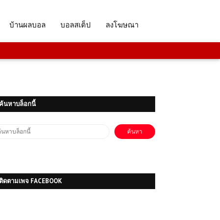
บ้านผลบอล
บอลสเต็ป
ลงโฆษณา
โหลดเกมส์ (PC) ฟรี Project Motor
ค้นหาบล็อกนี้
Racing | Free Download
(PC) Tom Clancy’s Splinter Cell:
Chaos Theory – Free Download
ติดตามเพจ FACEBOOK
(PC) One Piece Pirate Warriors 3
| Free Download