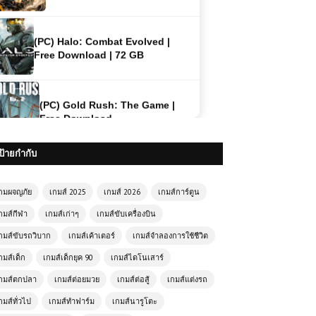
(PC) Halo: Combat Evolved |
Free Download | 72 GB
(PC) Gold Rush: The Game |
Free Download
(PC) Call of Duty Ghosts | Free
ป้ายกำกับ
Download
กมผจญภัย
เกมส์ 2025
เกมส์ 2026
เกมส์การ์ตูน
(PC) The Arrival Free
กมส์กีฬา
เกมส์เก่าๆ
เกมส์ขับเครื่องบิน
Download
กมส์ขับรถวิบาก
เกมส์เค้าเตอร์
เกมส์จำลองการใช้ชีวิต
กมส์เด็ก
เกมส์เด็กยุค 90
เกมส์ไดโนเสาร์
(PC) Tom Clancy’s Ghost Recon
กมส์ตกปลา
เกมส์ต่อยมวย
เกมส์ต่อสู้
เกมส์แต่งรถ
Wildlands Free Download
กมส์ทั่วไป
เกมส์ทำฟาร์ม
เกมส์นารูโตะ