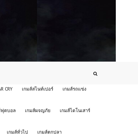
AR CRY
เกมส์สไนท์เปอร์
เกมส์รถแข่ง
์ฟุตบอล
เกมส์ผจญภัย
เกมส์ไดโนเสาร์
เกมส์ทั่วไป
เกมส์ตกปลา