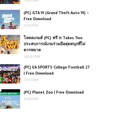
7/24/2569
โหลดเกมส์ (PC) ฟรี Feed and Grow:
(PC) GTA VI (Grand Theft Auto VI) –
Fish – สุดยอดเกมจำลองชีวิตใต้น้ำ
Free Download
7/24/2569
โหลดเกมส์ (PC) ฟรี Brutal Legend
โหลดเกมส์ (PC) ฟรี It Takes Two
เกมแอคชั่นสายร็อก มันส์สะใจโลกเมทัล
ประสบการณ์เกมร่วมมือสุดสนุกที่ไม่
สุดเดือด 🎸🔥
ควรพลาด
10/29/2568
โหลดเกมส์ (PC) ฟรี Hello Neighbor 2
เกมสยองขวัญลอบเร้น สืบความลับเพื่อน
(PC) EA SPORTS College Football 27
บ้านสุดหลอน 👁️‍🗨️🏚️
| Free Download
7/07/2569
(PC) FIFA 22 Free Download
(PC) Planet Zoo | Free Download
6/10/2569
(PC) The Amazing Spider-Man |
Free Download