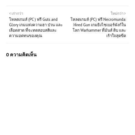
เก่ากว่า
ใหม่กว่า
โหลดเกมส์ (PC ) ฟรี Guts and
โหลดเกมส์ (PC) ฟรี Necromunda:
Glory เกมแห่งความฮา ป่วน และ
Hired Gun เกมยิงไซเบอร์พังก์ใน
เลือดสาด ที่จะทดสอบสติและ
โลก Warhammer ที่มันส์ ดิบ และ
ความอดทนของคุณ
เร้าใจสุดขีด
0 ความคิดเห็น