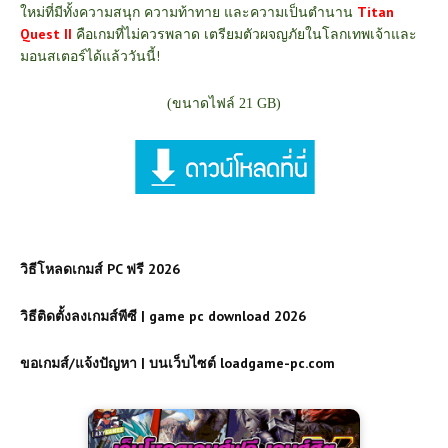
ใหม่ที่มีทั้งความสนุก ความท้าทาย และความเป็นตำนาน
Titan
Quest II
คือเกมที่ไม่ควรพลาด เตรียมตัวผจญภัยในโลกเทพเจ้าและ
มอนสเตอร์ได้แล้ววันนี้!
(ขนาดไฟล์ 21 GB)
วิธีโหลดเกมส์ PC ฟรี 2026
วิธีติดตั้งลงเกมส์พีซี | game pc download 2026
ขอเกมส์/แจ้งปัญหา | บนเว็บไซต์ loadgame-pc.com