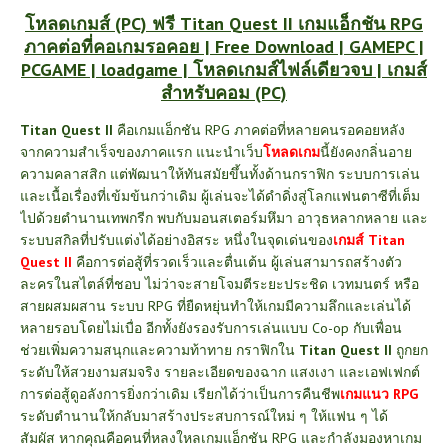
โหลดเกมส์ (PC) ฟรี Titan Quest II เกมแอ็กชัน RPG
ภาคต่อที่คอเกมรอคอย | Free Download | GAMEPC |
PCGAME | loadgame | โหลดเกมส์ไฟล์เดียวจบ | เกมส์
สำหรับคอม (PC)
Titan Quest II
คือเกมแอ็กชัน RPG ภาคต่อที่หลายคนรอคอยหลัง
จากความสำเร็จของภาคแรก แนะนำเว็บ
โหลดเกม
นี้ยังคงกลิ่นอาย
ความคลาสสิก แต่พัฒนาให้ทันสมัยขึ้นทั้งด้านกราฟิก ระบบการเล่น
และเนื้อเรื่องที่เข้มข้นกว่าเดิม ผู้เล่นจะได้ดำดิ่งสู่โลกแฟนตาซีที่เต็ม
ไปด้วยตำนานเทพกรีก พบกับมอนสเตอร์มหึมา อาวุธหลากหลาย และ
ระบบสกิลที่ปรับแต่งได้อย่างอิสระ
หนึ่งในจุดเด่นของ
เกมส์
Titan
Quest II
คือการต่อสู้ที่รวดเร็วและตื่นเต้น ผู้เล่นสามารถสร้างตัว
ละครในสไตล์ที่ชอบ ไม่ว่าจะสายโจมตีระยะประชิด เวทมนตร์ หรือ
สายผสมผสาน ระบบ RPG ที่ยืดหยุ่นทำให้เกมมีความลึกและเล่นได้
หลายรอบโดยไม่เบื่อ อีกทั้งยังรองรับการเล่นแบบ Co-op กับเพื่อน
ช่วยเพิ่มความสนุกและความท้าทาย กราฟิกใน
Titan Quest II
ถูกยก
ระดับให้สวยงามสมจริง รายละเอียดของฉาก แสงเงา และเอฟเฟกต์
การต่อสู้ดูอลังการยิ่งกว่าเดิม เรียกได้ว่าเป็นการคืนชีพ
เกมแนว RPG
ระดับตำนานให้กลับมาสร้างประสบการณ์ใหม่ ๆ ให้แฟน ๆ ได้
สัมผัส
หากคุณคือคนที่หลงใหลเกมแอ็กชัน RPG และกำลังมองหาเกม