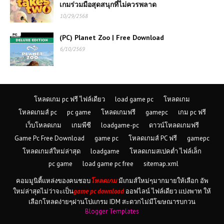
เกมร่วมมือสุดสนุกที่ไม่ควรพลาด
(PC) LEGO Batman: Legacy of the
Dark Knight | Free Download
10/29/2568
(PC) Planet Zoo | Free Download
6/10/2569
(PC) Assassin’s Creed Shadows
Free Download
(PC) ARK Survival Evolved |
โหลดเกม pc ฟรี ไฟล์เดียว
load game pc
โหลดเกม
Free Download
โหลดเกมส์ pc
pc game
โหลดเกมฟรี
gamepc
เกม pc ฟรี
เว็บโหลดเกม
เกมพีซี
loadgame-pc
ดาวน์โหลดเกมฟรี
โหลดเกมส์ (PC) ฟรี MX Bikes เกมมอ
Game Pc Free Download
game pc
โหลดเกมส์ PC ฟรี
gamepc
เตอร์ครอสสมจริง สายซิ่งวิบากห้าม
โหลดเกมส์ใหม่ล่าสุด
loadgame
โหลดเกมสเปคต่ำ ไฟล์เล็ก
พลาดบน PC
pc game
load game pc free
sitemap.xml
คอมมูนิตี้แหล่งของคนชอบ
โหลดเกม
มีเกมส์ใหม่ๆมากมายให้เลือก อัพ
(PC) Jurassic World Evolution 3
ใหม่ล่าสุดไม่ว่าจะเป็น
game pc download
ออฟไลน์ ไฟล์เดียว แบ่งพาท ให้
| Free Download
เลือกโหลดง่ายๆผ่านโปแกรม IDM สะดวกไม่มีโฆษณารบกวน
Blogger Templates