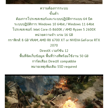
ความต้องการระบบ
ขั้นต่ำ:
ต้องการโปรเซสเซอร์และระบบปฏิบัติการแบบ 64 บิต
ระบบปฏิบัติการ: Windows 10 64bit / Windows 11 64bit
โปรเซสเซอร์: Intel Core i5-8600K / AMD Ryzen 5 2600X
หน่วยความจำ: แรม 16 GB
กราฟิกส์: 8 GB VRAM, AMD RX 6700 XT or NVIDIA GeForce RTX
2070
DirectX: เวอร์ชัน 12
พื้นที่จัดเก็บข้อมูล: พื้นที่ว่างที่พร้อมใช้งาน 50 GB
การ์ดเสียง: DirectX compatible
หมายเหตุเพิ่มเติม: SSD required