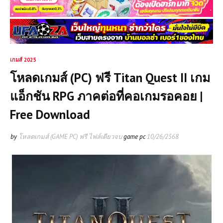
เกมส์ 2025
โหลดเกมส์ (PC) ฟรี Titan Quest II เกม
แอ็กชัน RPG ภาคต่อที่คอเกมรอคอย |
Free Download
by
โหลดเกมส์ (GAME PC) ฟรี ไฟล์เดียวจบ
game pc
10/26/2568